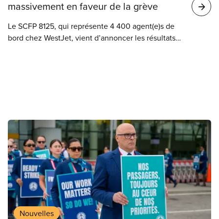
massivement en faveur de la grève
Le SCFP 8125, qui représente 4 400 agent(e)s de
bord chez WestJet, vient d’annoncer les résultats
du vote en faveur d’un mandat de grève de ses
membres, après des mois de négociations. Avec un
fort taux de participation de 97,3 %, plus de 99,4 %
des membres ont donné le feu vert à leur équipe
de négociation pour recourir à la grève.
Nouvelles