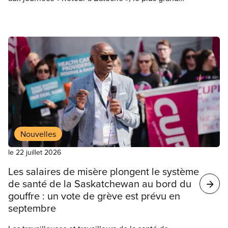
festival autochtone en plein air au Canada.
L’événement, qui se tient chaque année sur le lieu
historique national de Batoche, rassemble des
milliers de personnes venues célébrer la culture,
l’histoire, la résilience et la communauté métisses.
Nouvelles
le 22 juillet 2026
Les salaires de misère plongent le système
de santé de la Saskatchewan au bord du
gouffre : un vote de grève est prévu en
septembre