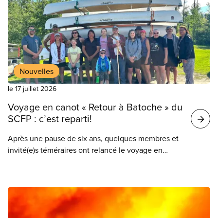
Nouvelles
le 17 juillet 2026
Voyage en canot « Retour à Batoche » du
SCFP : c’est reparti!
Après une pause de six ans, quelques membres et
invité(e)s téméraires ont relancé le voyage en
canot « Retour à Batoche » du SCFP. Ils et elles ont
pagayé le long des côtes où, 141 ans plus tôt, des
membres des Premières Nations et des Métis
avaient défendu leur mode de vie face à des forces
de milice canadiennes.