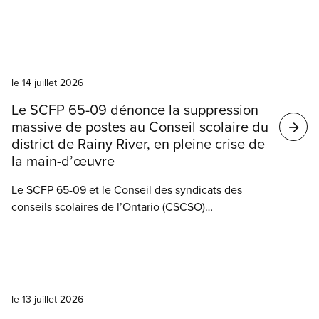
l’Université de Victoria, a ratifié sa nouvelle
convention collective. Après sept mois de
négociations, les membres ont voté à 96,1 % en
Nouvelles
faveur de la convention collective conclue le 10
juin dernier, entente que le conseil des
le 14 juillet 2026
gouverneurs de l’Université de Victoria a ensuite
Le SCFP 65-09 dénonce la suppression
ratifiée le 10 juillet.
massive de postes au Conseil scolaire du
district de Rainy River, en pleine crise de
la main-d’œuvre
Le SCFP 65-09 et le Conseil des syndicats des
conseils scolaires de l’Ontario (CSCSO)
condamnent fermement le Conseil scolaire du
district de Rainy River pour sa décision de
supprimer un grand nombre de postes, signalant
Nouvelles
que ces mesures réduiront le soutien dans les
classes de maternelle et exerceront une pression
le 13 juillet 2026
encore plus forte sur les travailleuses et travailleurs