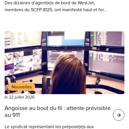
Des dizaines d’agent(e)s de bord de WestJet,
membres du SCFP 8125, ont manifesté haut et fort
mardi soir pendant la partie des Blue Jays afin
d’attirer l’attention sur le travail gratuit et les
salaires inadéquats imposés par le transporteur, qui
est l’un des plus importants commanditaires de
l’équipe de baseball.
Nouvelles
le 22 juillet 2026
Angoisse au bout du fil : attente prévisible
au 911
Le syndicat représentant les préposé(e)s aux