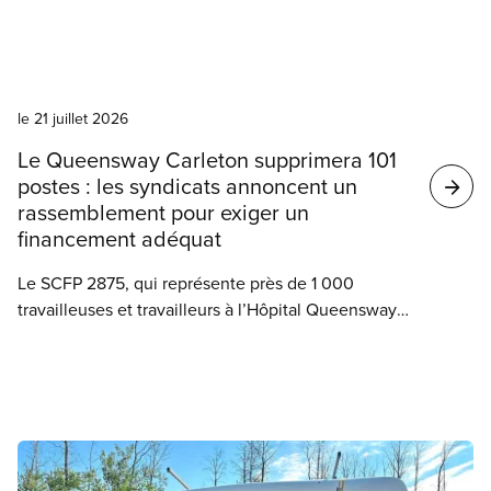
semaines de négociations pour le renouvellement
de la convention locale. En effet, l’employeur
persiste à demander des concessions qui
Nouvelles
rendraient les conditions de travail encore pires
que dans le contrat de travail actuel. Ces
le 21 juillet 2026
concessions touchent au nombre de jours de
Le Queensway Carleton supprimera 101
vacances payées et à la couverture privée
postes : les syndicats annoncent un
d’assurance maladie.
rassemblement pour exiger un
financement adéquat
Le SCFP 2875, qui représente près de 1 000
travailleuses et travailleurs à l’Hôpital Queensway
Carleton, dénonce la gravité de la décision du
gouvernement provincial de supprimer 101 postes
dans l’établissement.