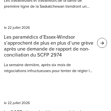
Les travailleuses et travailleurs de la santé de
première ligne de la Saskatchewan tiendront un
vote de grève en septembre prochain. Les
membres du SCFP 5430, qui travaillent dans des
Nouvelles
hôpitaux, des établissements de soins de longue
le 22 juillet 2026
durée, des centres de santé communautaires, des
laboratoires et d’autres services médicaux partout
Les paramédics d’Essex-Windsor
dans la province, continuent d’offrir des soins
s’approchent de plus en plus d’une grève
exceptionnels malgré la charge de travail
après une demande de rapport de non-
croissante, la pénurie chronique de personnel et
conciliation du SCFP 2974
l’absence de réelles augmentations salariales
La semaine dernière, après six mois de
depuis des années.
négociations infructueuses pour tenter de régler le
manque chronique de personnel aux services
médicaux d’urgence d’Essex-Windsor, le SCFP
2974 a déposé une demande de rapport de non-
Nouvelles
conciliation auprès du ministère du Travail de
l’Ontario, une démarche qui les rapproche de plus
le 22 juillet 2026
en plus du déclenchement d’une grève légale.