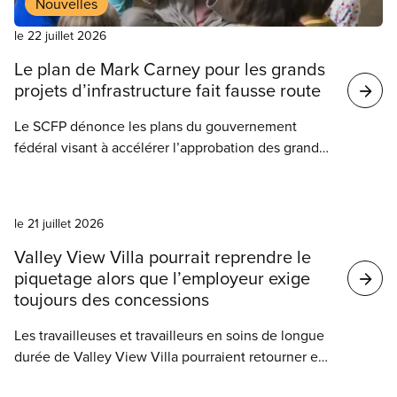
Nouvelles
le 22 juillet 2026
Le plan de Mark Carney pour les grands
projets d’infrastructure fait fausse route
Le SCFP dénonce les plans du gouvernement
fédéral visant à accélérer l’approbation des grands
projets d’infrastructure, qui profiteraient surtout aux
investisseurs privés. Le gouvernement Carney
Nouvelles
sollicite des commentaires sur son Bureau des
le 21 juillet 2026
grands projets. Le SCFP a présenté un mémoire qui
met l’accent sur les dangers de prendre des
Valley View Villa pourrait reprendre le
raccourcis pour approuver les projets plus
piquetage alors que l’employeur exige
rapidement.
toujours des concessions
Les travailleuses et travailleurs en soins de longue
durée de Valley View Villa pourraient retourner en
grève après neuf semaines de piquetage et six