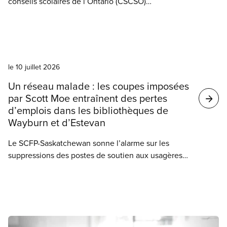
conseils scolaires de l’Ontario (CSCSO)
condamnent fermement le Conseil scolaire
catholique de Sudbury pour sa décision de
supprimer des postes au moment même où on
Nouvelles
prévoit une augmentation des inscriptions et du
financement provincial pour l’année scolaire 2026-
le 10 juillet 2026
2027.
Un réseau malade : les coupes imposées
par Scott Moe entraînent des pertes
d’emplois dans les bibliothèques de
Wayburn et d’Estevan
Le SCFP-Saskatchewan sonne l’alarme sur les
suppressions des postes de soutien aux usagères
et usagers dans les bibliothèques de la Southeast
Regional Library à Estevan et à Weyburn. Il est plus
que temps que Scott Moe s’occupe du réseau des
bibliothèques régionales en le finançant
davantage.