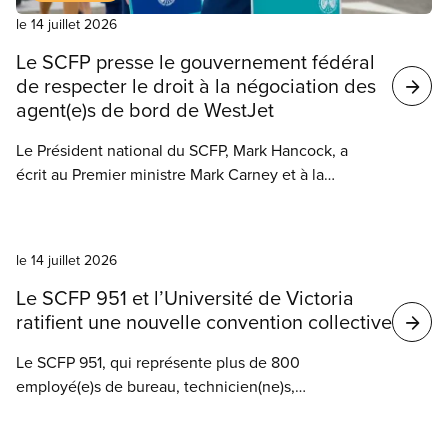
le 14 juillet 2026
Le SCFP presse le gouvernement fédéral
de respecter le droit à la négociation des
agent(e)s de bord de WestJet
Le Président national du SCFP, Mark Hancock, a
écrit au Premier ministre Mark Carney et à la
ministre de l’Emploi et des Familles Patty Hajdu
pour leur demander de respecter le processus de
Nouvelles
négociation entre WestJet et ses agent(e)s de bord.
le 14 juillet 2026
Le SCFP 951 et l’Université de Victoria
ratifient une nouvelle convention collective
Le SCFP 951, qui représente plus de 800
employé(e)s de bureau, technicien(ne)s,
assistant(e)s en santé animale et membres du
personnel de l’éducation à la petite enfance de