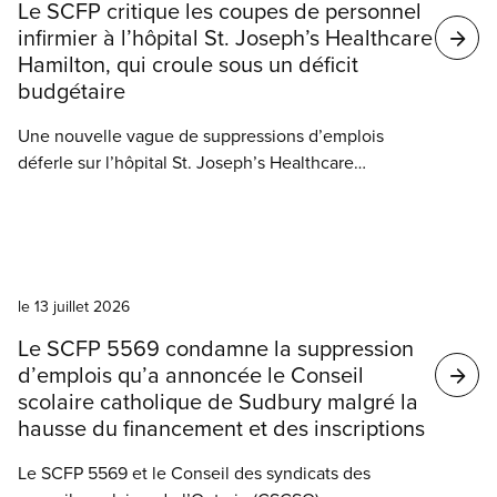
Le SCFP critique les coupes de personnel
de l’éducation.
infirmier à l’hôpital St. Joseph’s Healthcare
Hamilton, qui croule sous un déficit
budgétaire
Une nouvelle vague de suppressions d’emplois
déferle sur l’hôpital St. Joseph’s Healthcare
Hamilton. Selon le SCFP, cette situation nuira à la
prestation des soins en entraînant une
augmentation des ratios infirmière/patient(e)s, une
Nouvelles
baisse de la qualité et de la rapidité des soins, une
hausse des temps d’attente, ainsi qu’une
le 13 juillet 2026
dégradation encore plus grande de l’accès aux
Le SCFP 5569 condamne la suppression
services hospitaliers.
d’emplois qu’a annoncée le Conseil
scolaire catholique de Sudbury malgré la
hausse du financement et des inscriptions
Le SCFP 5569 et le Conseil des syndicats des