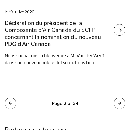
catholique de Peterborough Victoria
Nouvelles
Northumberland et Clarington pour sa décision de
le 10 juillet 2026
supprimer de nombreux postes malgré l’actuelle
pénurie de personnel, l’augmentation du
Déclaration du président de la
financement et la hausse prévue des inscriptions.
Composante d’Air Canada du SCFP
concernant la nomination du nouveau
PDG d’Air Canada
Nous souhaitons la bienvenue à M. Van der Werff
dans son nouveau rôle et lui souhaitons bon
succès. Comme agent(e)s de bord, nous
contribuons à l’image de cette compagnie et nous
sommes une large part de son effectif, avec plus de
10 000 employé(e)s.
Pagination
Page 2 of 24
Partager cette page