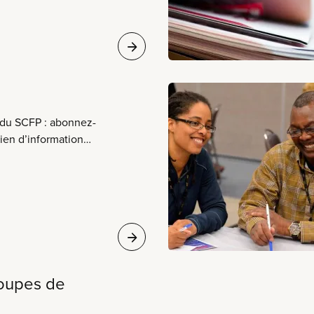
résenter et voter aux
à des activités
 du SCFP : abonnez-
dien d’information
à nos publications
jets. Abonnez-
roupes de