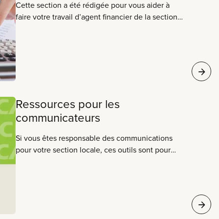
Cette section a été rédigée pour vous aider à
faire votre travail d’agent financier de la section
locale.
Ressources pour les
communicateurs
Si vous êtes responsable des communications
pour votre section locale, ces outils sont pour
vous. Pour bâtir un syndicat solide, il faut de
bonnes communications entre les membres, les
militants et les dirigeants. Les sites Web, les
bulletins de nouvelles, les courriels et les médias
sociaux font partie des outils dont disposent les