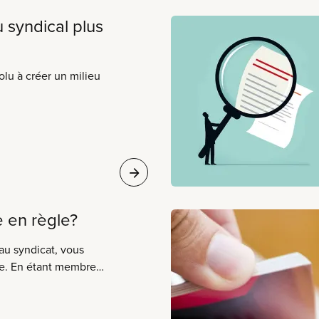
vail que vous faites en
soin de vous pour
u syndical plus
protéger les droits
 collective. Chaque
ective est le résultat
lu à créer un milieu
loyeur et chaque
 en règle?
au syndicat, vous
e. En étant membre
 à dire sur le
ndicat. Seuls les
ssister et voter aux