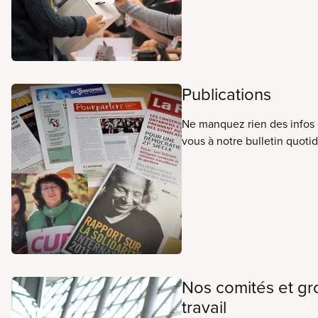
assemblées syndicales, se p
élections ou être délégués 
syndicales.
Publications
Ne manquez rien des infos
vous à notre bulletin quoti
SCFP Aujourd’hui, ainsi qu’
dédiées à toute une gamme de su
vous à scfp.ca/abonnemen
Nos comités et g
travail