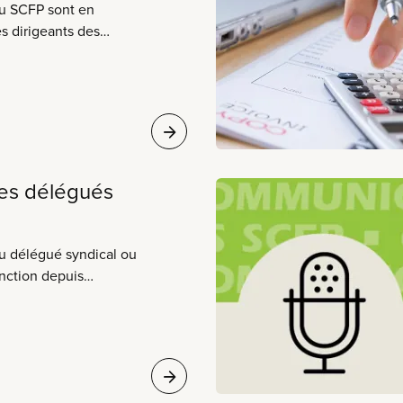
du SCFP sont en
es dirigeants des
er de leurs tâches
rnance. Ils offrent
tre équipe de
accès au large éventail
yndicat.
les délégués
 délégué syndical ou
nction depuis
e consiste à regarder
e dans votre milieu de
leur section locale,