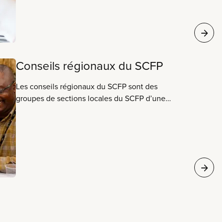
Conseils régionaux du SCFP
Les conseils régionaux du SCFP sont des
groupes de sections locales du SCFP d’une
région particulière qui travaillent à des enjeux
communs, comme des projets communautaires,
de l’action politique au niveau local, le soutien
aux négociations ou la promotion de bons
services publics et d’autres idéaux du SCFP.
Trouvez le conseil régional le plus près de chez
vous.