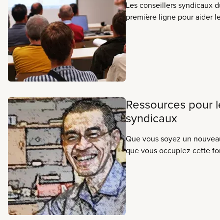
Les conseillers syndicaux 
chacun.
première ligne pour aider l
sections locales à s’acquitt
d’administration et de gouve
leadership et conseils à vo
négociation et facilitent l’
de services fournis par le s
Ressources pour 
syndicaux
Que vous soyez un nouveau
que vous occupiez cette fo
plusieurs années, votre rôl
et à écouter ce qui se pass
travail. Vous le faites au nom de tous les
membres du SCFP. En fait, souvent, lorsque les
membres du SCFP pensent à 