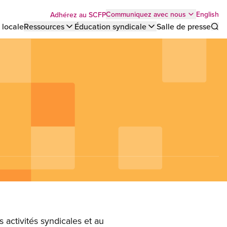
Top
English
Communiquez avec nous
Adhérez au SCFP
 locale
Ressources
Éducation syndicale
Salle de presse
Sho
bar
menu
s activités syndicales et au