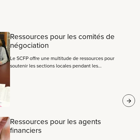
Ressources pour les comités de
négociation
Le SCFP offre une multitude de ressources pour
soutenir les sections locales pendant les
négociations, qu’il s’agisse de l’aide apportée par
les personnes conseillères, les spécialistes ou les
bureaux régionaux du SCFP, du Système
d’information sur les conventions collectives, des
ateliers sur la négociation ou du matériel conçu
pour les comités de négociation.
Ressources pour les agents
financiers