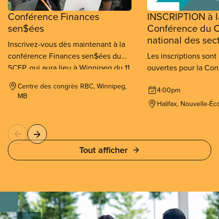
Conférence Finances
INSCRIPTION à l
sen$ées
Conférence du C
national des sec
Inscrivez-vous dès maintenant à la
conférence Finances sen$ées du
Les inscriptions son
SCFP, qui aura lieu à Winnipeg du 11
ouvertes pour la Co
au 13 septembre 2026.
Conseil national des
Centre des congrès RBC, Winnipeg,
4:00pm
SCFP qui se tiendra à
MB
au 26 novembre 202
Halifax, Nouvelle-Éc
Tout afficher