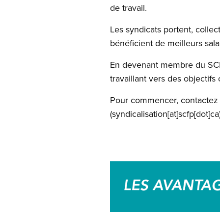
de travail.
Les syndicats portent, collec
bénéficient de meilleurs salai
En devenant membre du SCFP
travaillant vers des objecti
Pour commencer, contactez 
(syndicalisation[at]scfp[dot]ca
Image