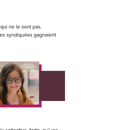
ui ne le sont pas.
mes syndiquées gagnaient
ix collective, forte, qu’une