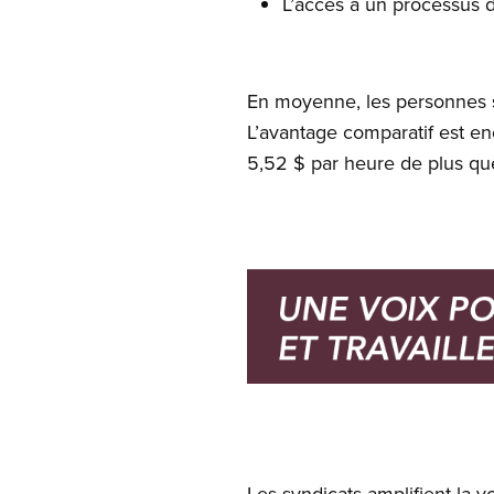
L’accès à un processus d
En moyenne, les personnes s
L’avantage comparatif est 
5,52 $ par heure de plus q
Image
Open image in modal
Les syndicats amplifient la vo