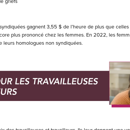
e griefs
yndiquées gagnent 3,55 $ de l’heure de plus que celles q
encore plus prononcé chez les femmes. En 2022, les fem
ue leurs homologues non syndiquées.
ix des travailleuses et travailleurs. Ils leur donnent une vo