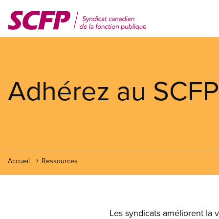
Aller
au
contenu
principal
Adhérez au SCFP
Accueil
Ressources
Les syndicats améliorent la vi