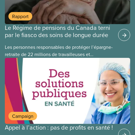
Rapport
Le Régime de pensions du Canada terni
par le fiasco des soins de longue durée
Les personnes responsables de protéger l’épargne-
retraite de 22 millions de travailleuses et
travailleurs canadien(ne)s ont perdu plus de 500
millions de dollars en investissant dans Orpea, la
plus grande société européenne de soins de
longue durée à but lucratif, qui a fait l’objet d’un
scandale, comme le révèle un rapport
publié aujourd’hui.
Campaign
Appel à l’action : pas de profits en santé !