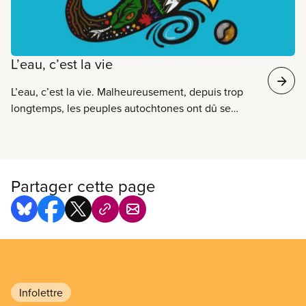
L’eau, c’est la vie
L’eau, c’est la vie. Malheureusement, depuis trop
longtemps, les peuples autochtones ont dû se
battre pour protéger cette précieuse ressource et
ce service vital. La sensibilisation est au cœur de la
campagne L’eau, c’est la vie qui offre des
suggestions aux membres du SCFP pour écouter,
Partager cette page
apprendre et agir.
Infolettre