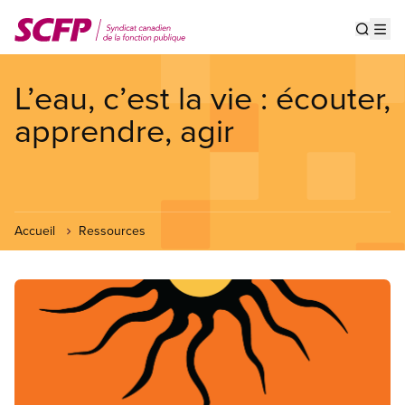
Aller
au
Show s
Op
contenu
principal
L’eau, c’est la vie : écouter,
apprendre, agir
Accueil
Ressources
Image