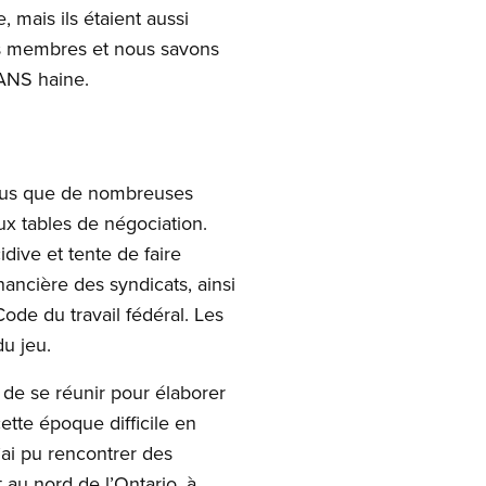
 mais ils étaient aussi
os membres et nous savons
 SANS haine.
 tous que de nombreuses
ux tables de négociation.
dive et tente de faire
inancière des syndicats, ainsi
Code du travail fédéral. Les
u jeu.
de se réunir pour élaborer
cette époque difficile en
’ai pu rencontrer des
u nord de l’Ontario, à