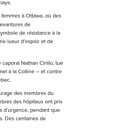
pays.
à Ottawa, où des
ux femmes
devantures de
symbole de résistance à la
ne lueur d’espoir et de
 caporal Nathan Cirillo, tué
l à la Colline – et contre
ébec.
courage des membres du
bres des hôpitaux ont pris
ns d’urgence, pendant que
ts. Des centaines de