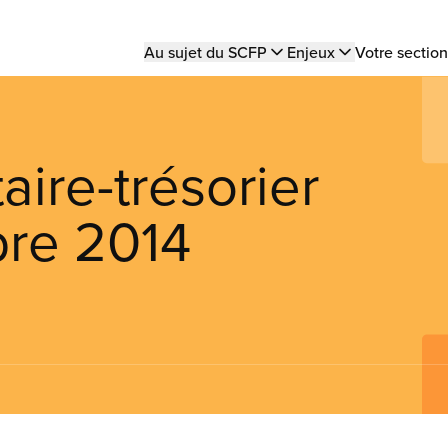
Main
Au sujet du SCFP
Enjeux
Votre section
navigation
aire-trésorier
bre 2014