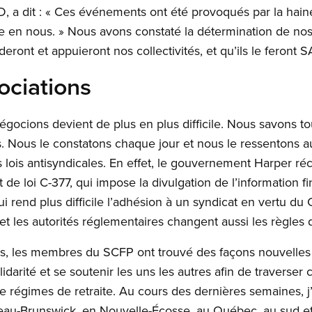
 a dit : « Ces événements ont été provoqués par la haine,
ne en nous. » Nous avons constaté la détermination de n
aideront et appuieront nos collectivités, et qu’ils le feront
ociations
négocions devient de plus en plus difficile. Nous savons
us. Nous le constatons chaque jour et nous le ressentons a
lois antisyndicales. En effet, le gouvernement Harper réci
t de loi C-377, qui impose la divulgation de l’information f
ui rend plus difficile l’adhésion à un syndicat en vertu du 
 les autorités réglementaires changent aussi les règles d
s, les membres du SCFP ont trouvé des façons nouvelles 
olidarité et se soutenir les uns les autres afin de traverser 
e régimes de retraite. Au cours des dernières semaines, j
-Brunswick, en Nouvelle-Écosse, au Québec, au sud et a