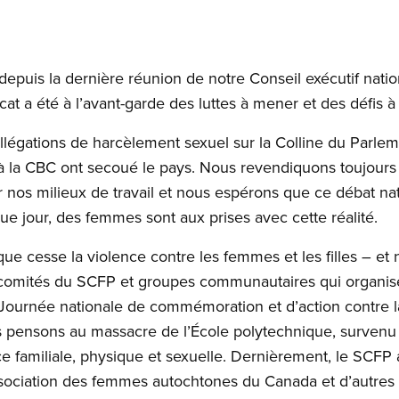
 depuis la dernière réunion de notre Conseil exécutif nati
t a été à l’avant-garde des luttes à mener et des défis à 
allégations de harcèlement sexuel sur la Colline du Parlem
 à la CBC ont secoué le pays. Nous revendiquons toujours l
r nos milieux de travail et nous espérons que ce débat na
ue jour, des femmes sont aux prises avec cette réalité.
ue cesse la violence contre les femmes et les filles – et
 comités du SCFP et groupes communautaires qui organisen
Journée nationale de commémoration et d’action contre l
ous pensons au massacre de l’École polytechnique, survenu
ce familiale, physique et sexuelle. Dernièrement, le SCFP 
Association des femmes autochtones du Canada et d’autres 