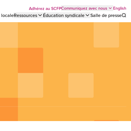
Top
English
Communiquez avec nous
Adhérez au SCFP
 locale
Ressources
Éducation syndicale
Salle de presse
Sho
bar
menu