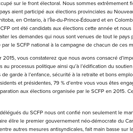
ccupé sur le front électoral. Nous sommes extrêmement fi
 pays aient participé aux élections provinciales au Nouvea
itoba, en Ontario, à l’Île-du-Prince-Édouard et en Colomb
P ont été candidats aux élections cette année et nous le
raiter les demandes qui nous sont venues de tout le pays p
te par le SCFP national à la campagne de chacun de ces 
 2015, vous constaterez que nous avons consacré d’impo
 au processus politique ainsi qu’à l’édification du soutie
de garde à l’enfance, sécurité à la retraite et bons emplo
sidents et présidentes, 79 % d’entre vous vous êtes enga
réparation aux élections organisée par le SCFP en 2015. Ce
s délégués du SCFP nous ont confié non seulement le ma
 faire élire le premier gouvernement néo-démocrate du C
 entre autres mesures antisyndicales, fait main basse sur 