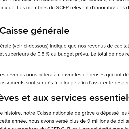
nnique. Les membres du SCFP relèvent d’innombrables dé
a Caisse générale
rale (voir ci-dessous) indique que nos revenus de capita
 et supérieurs de 0,8 % au budget prévu. Le total de nos 
es revenus nous aidera à couvrir les dépenses qui ont dé
ssements sont scrutés à la loupe afin d’assurer le respe
èves et aux services essentiel
e histoire, notre Caisse nationale de grève a dépassé les 
 cette année, nous avons versé plus de 9 millions de doll
 allé aux membres du SCFP-C.-B. qui, par solidarité avec l