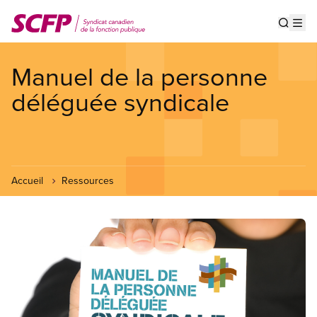
Aller
au
Show s
Op
contenu
principal
Manuel de la personne
déléguée syndicale
Accueil
Ressources
Image