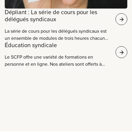
collective. Chaque clause de la convention
Dépliant : La série de cours pour les
collective est le résultat de négociations avec
délégués syndicaux
l’employeur et chaque clause est importante.
La série de cours pour les délégués syndicaux est
un ensemble de modules de trois heures chacun
Éducation syndicale
qui offre aux délégués une éducation en
profondeur pour les aider à régler les griefs, à
Le SCFP offre une variété de formations en
défendre les droits des membres et à résoudre des
personne et en ligne. Nos ateliers sont offerts à
problèmes à titre de communicateurs, leaders,
divers moments pour assurer que le plus grand
organisateurs au travail et défenseurs des droits de
nombre de membres puissent participer à nos
la personne.
événements d’éducation syndicale.