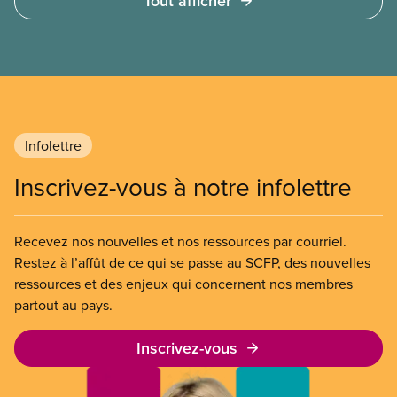
Tout afficher
revers des CIS en utilisant l’exemple du programme
des centres parents-enfants de Chicago, le plus
imposant contrat d’impact social municipal
au monde.
Infolettre
Inscrivez-vous à notre infolettre
Recevez nos nouvelles et nos ressources par courriel.
Restez à l’affût de ce qui se passe au SCFP, des nouvelles
ressources et des enjeux qui concernent nos membres
partout au pays.
Inscrivez-vous