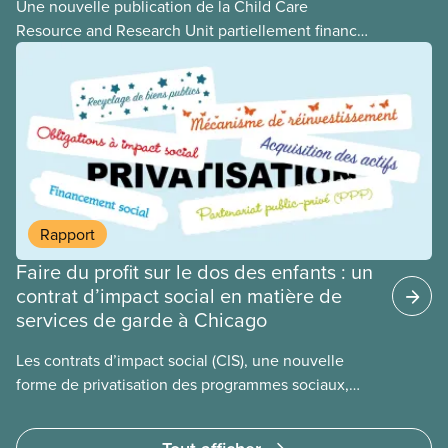
Une nouvelle publication de la Child Care
Resource and Research Unit partiellement financée
par le SCFP national présente aux gouvernements
les choses à faire et à éviter dans l’élaboration d’un
programme universel de garderies. L’équipe de
recherche, s’appuyant sur des études antérieures
tant au pays qu’à l’étranger, a conclu que la
meilleure façon pour le Canada de bâtir un système
d’apprentissage et de garde des jeunes enfants
abordable, accessible, inclusif, flexible, équitable et
Rapport
de qualité consiste à en confier la propriété, la
Faire du profit sur le dos des enfants : un
gestion et le financement à l’État.
contrat d’impact social en matière de
services de garde à Chicago
Les contrats d’impact social (CIS), une nouvelle
forme de privatisation des programmes sociaux,
sont mis de l’avant dans de nombreux secteurs au
Canada. Cette étude de cas examine certains des