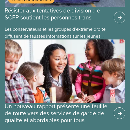
Résister aux tentatives de division : le
SCFP soutient les personnes trans
​Les conservateurs et les groupes d’extrême droite
diffusent de fausses informations sur les jeunes
2ELGBTQI+ dans l’espoir de semer la discorde dans
nos rangs. En ciblant les jeunes trans, ils cherchent
à détourner l’attention de leurs politiques
antiouvrières et alimentent la haine envers les
personnes vulnérables à des fins politiques. Les
gouvernements de droite sont gagnants lorsque la
division règne, lorsque les travailleuses et
travailleurs n’unissent pas leurs voix contre les
coupes dans les services publics, la crise du coût
Un nouveau rapport présente une feuille
de la vie ou tout autre problème.
de route vers des services de garde de
qualité et abordables pour tous