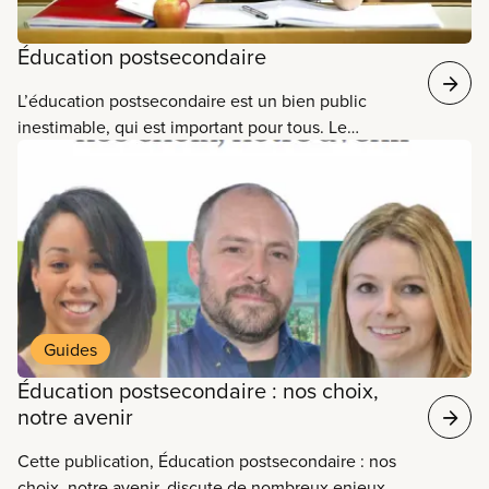
Éducation postsecondaire
L’éducation postsecondaire est un bien public
inestimable, qui est important pour tous. Le
domaine postsecondaire contribue de façon
importante au bien-être social, culturel et
économique du pays, de même qu’à sa capacité à
innover, s’adapter aux changements et maintenir
une démocratie stable et dynamique.​
Guides
Éducation postsecondaire : nos choix,
notre avenir
Cette publication, Éducation postsecondaire : nos
choix, notre avenir, discute de nombreux enjeux