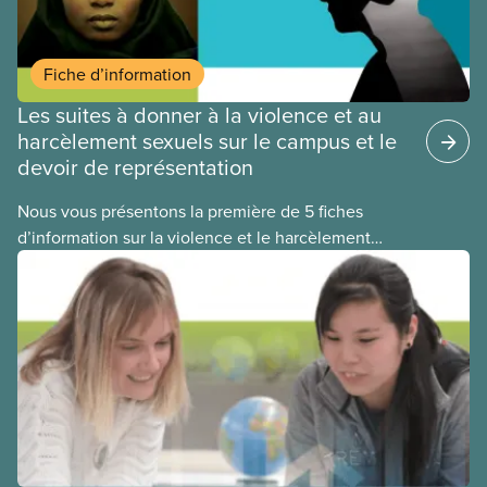
Fiche d’information
Les suites à donner à la violence et au
harcèlement sexuels sur le campus et le
devoir de représentation
Nous vous présentons la première de 5 fiches
d’information sur la violence et le harcèlement
sexuels dans les établissements d’enseignement
postsecondaire et sur les mesures que votre
syndicat peut prendre pour y remédier. Cette fiche
présente de multiples options pour faire un
signalement ou porter plainte suite à un épisode de
violence ou de harcèlement à caractère sexuel sur
le campus.