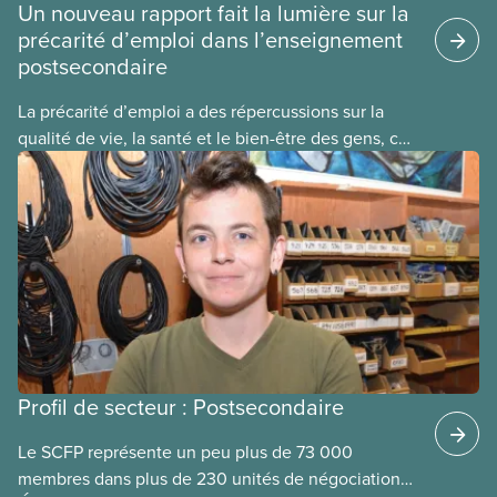
Un nouveau rapport fait la lumière sur la
précarité d’emploi dans l’enseignement
postsecondaire
La précarité d’emploi a des répercussions sur la
qualité de vie, la santé et le bien-être des gens, ce
qui, en retour, affecte la collectivité. C’est le point
le plus important à être ressorti d’une série
d’assemblées publiques sur la précarité d’emploi
dans le secteur de l’enseignement postsecondaire
organisée par le SCFP en début d’année.
Profil de secteur : Postsecondaire
Le SCFP représente un peu plus de 73 000
membres dans plus de 230 unités de négociation