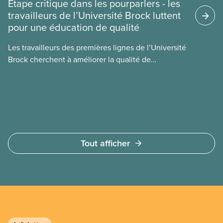
Étape critique dans les pourparlers - les
dans le secteur de l’éducation postsecondaire. Ces
travailleurs de l’Université Brock luttent
membres travaillent dans les universités, les
pour une éducation de qualité
collèges et les associations étudiantes.
Les travailleurs des premières lignes de l’Université
Brock cherchent à améliorer la qualité de
l’éducation pendant que la direction continue à se
concentrer sur les compressions et les
concessions. La date butoir pour la grève, ou un
lock-out, a été fixée au 14 mars.
Tout afficher