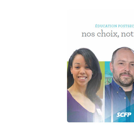
Image
Open image in modal