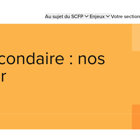
Main
Au sujet du SCFP
Enjeux
Votre section
navigation
condaire : nos
r