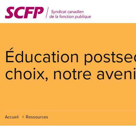
Aller
au
contenu
principal
Éducation postse
choix, notre aveni
Accueil
Ressources