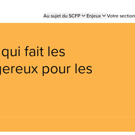
Main
Au sujet du SCFP
Enjeux
Votre section
navigation
qui fait les
ereux pour les