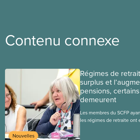
Contenu connexe
Régimes de retrait
surplus et l’augme
pensions, certains
demeurent
Les membres du SCFP ayant
les régimes de retraite on
nouvelles : on ne lutte plus
coupes comme
Nouvelles