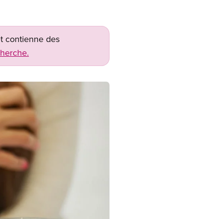
net contienne des
cherche.