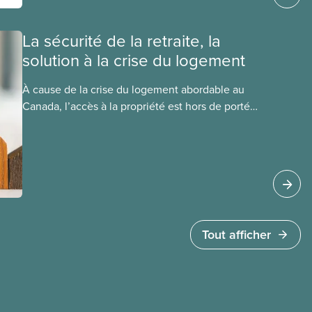
La sécurité de la retraite, la
solution à la crise du logement
À cause de la crise du logement abordable au
Canada, l’accès à la propriété est hors de portée
pour beaucoup de monde. Il est également de
plus en plus difficile de trouver un logement
locatif sûr, propre et confortable. Voici un
obstacle à l’abordabilité du logement qu’on ne
soupçonne pas : l’insuffisance des pensions
publiques au Canada. Trop de gens doivent
compter sur l’augmentation de la valeur de leur
Tout afficher
habitation pour prendre leur retraite, ce qui
aggrave la situation pour les générations futures.