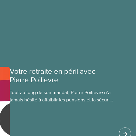
Votre retraite en péril avec
Pierre Poilievre
Tout au long de son mandat, Pierre Poilievre n’a
jamais hésité à affaiblir les pensions et la sécurité
de la retraite des Canadien(ne)s. Chaque fois que
les conservateurs prennent le pouvoir, ils
mettent en péril nos pensions, et il faut des
années pour réparer leurs erreurs.