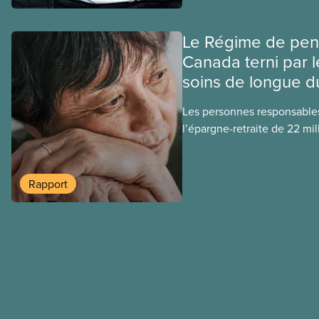
Le Régime de pen
Canada terni par l
soins de longue d
Les personnes responsable
l’épargne-retraite de 22 mil
et travailleurs canadien(ne)
500 millions de dollars en 
Orpea, la plus grande soci
Rapport
soins de longue durée à but l
l’objet d’un scandale, com
rapport publié aujourd’hui.