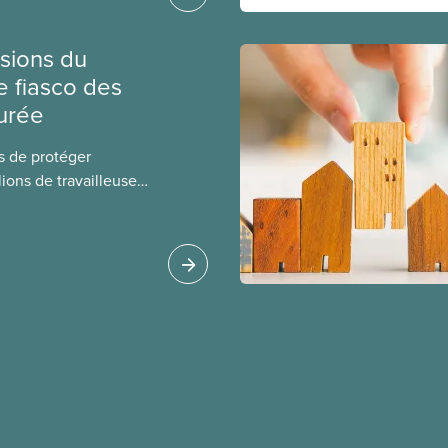
sions du
e fiasco des
urée
s de protéger
lions de travailleuses
s ont perdu plus de
investissant dans
été européenne de
ucratif, qui a fait
me le révèle un