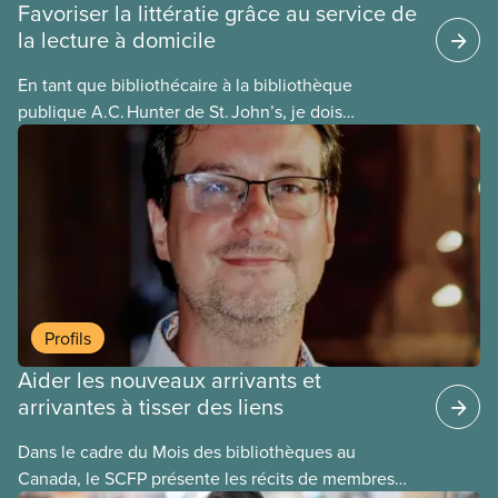
Favoriser la littératie grâce au service de
la lecture à domicile
En tant que bibliothécaire à la bibliothèque
publique A.C. Hunter de St. John’s, je dois
notamment assurer la livraison d’ouvrages aux
membres de la communauté qui utilisent ce
service. Je leur apporte des livres en caractères
réguliers ou en gros caractères et des livres audio.
Lorsqu’une personne n’a pas précisé le type de
livre souhaité, je lui apporte d’abord des livres en
caractères réguliers. Notre première rencontre me
donnera ensuite l’occasion de mieux évaluer
Profils
ses besoins.
Aider les nouveaux arrivants et
arrivantes à tisser des liens
Dans le cadre du Mois des bibliothèques au
Canada, le SCFP présente les récits de membres