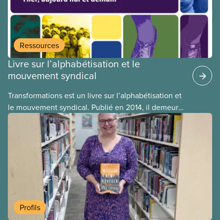
Ressources
Livre sur l’alphabétisation et le
mouvement syndical
Transformations est un livre sur l’alphabétisation et
le mouvement syndical. Publié en 2014, il demeure
tout à fait pertinent encore aujourd’hui. En plus de
témoignages et d’autres informations, il contient
une section historique très intéressante et qui
documente la présence de l’alphabétisation et de
l’éducation au sein des syndicats, allant aussi loin
dans le passé que le 19 ème siècle.
Profils