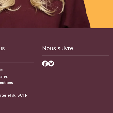
us
Nous suivre
le
cales
motions
tériel du SCFP