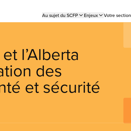
Main
Au sujet du SCFP
Enjeux
Votre section
navigation
t l’Alberta
ation des
té et sécurité