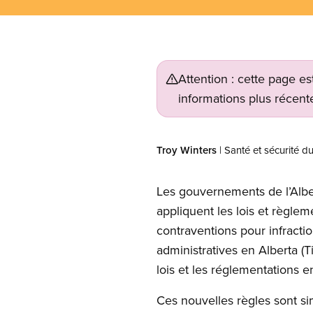
Attention : cette page es
informations plus récente
Troy Winters
|
Santé et sécurité d
Open image in modal
Les gouvernements de l’Albe
appliquent les lois et règl
contraventions pour infract
administratives en Alberta (T
lois et les réglementations e
Ces nouvelles règles sont si