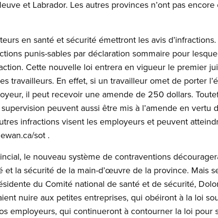
Neuve et Labrador. Les autres provinces n’ont pas encore
eurs en santé et sécurité émettront les avis d’infractions
actions punis-sables par déclaration sommaire pour lesqu
raction. Cette nouvelle loi entrera en vigueur le premier ju
es travailleurs. En effet, si un travailleur omet de porter 
ployeur, il peut recevoir une amende de 250 dollars. Tout
 supervision peuvent aussi être mis à l’amende en vertu d
utres infractions visent les employeurs et peuvent atteind
hewan.ca/sot .
cial, le nouveau système de contraventions découragera l
é et la sécurité de la main-d’œuvre de la province. Mais s
idente du Comité national de santé et de sécurité, Dol
ent nuire aux petites entreprises, qui obéiront à la loi s
os employeurs, qui continueront à contourner la loi pour s