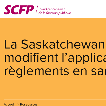
Aller
au
contenu
principal
La Saskatchewan e
modifient l’applic
règlements en san
Accueil
Ressources