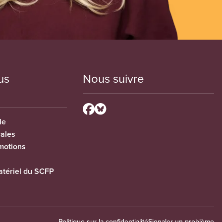
us
Nous suivre
le
cales
motions
tériel du SCFP
Politique sur la confidentialité
Signaler un problème