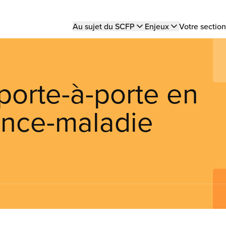
Main
Au sujet du SCFP
Enjeux
Votre section
navigation
orte-à-porte en
ance-maladie