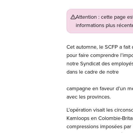
Attention : cette page es
informations plus récente
Open image in modal
Cet automne, le SCFP a fait
pour faire comprendre l’imp
notre Syndicat des employés
dans le cadre de notre
campagne en faveur d’un mei
avec les provinces.
L’opération visait les circon
Kamloops en Colombie-Britanniq
compressions imposées par l