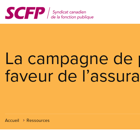
Aller
au
contenu
principal
La campagne de p
faveur de l’assur
Accueil
Ressources