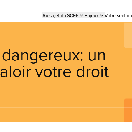
Main
Au sujet du SCFP
Enjeux
Votre section
navigation
l dangereux: un
aloir votre droit