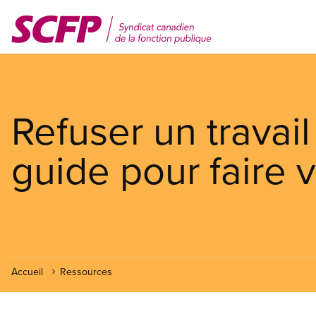
Aller
au
contenu
principal
Refuser un travai
guide pour faire v
Accueil
Ressources