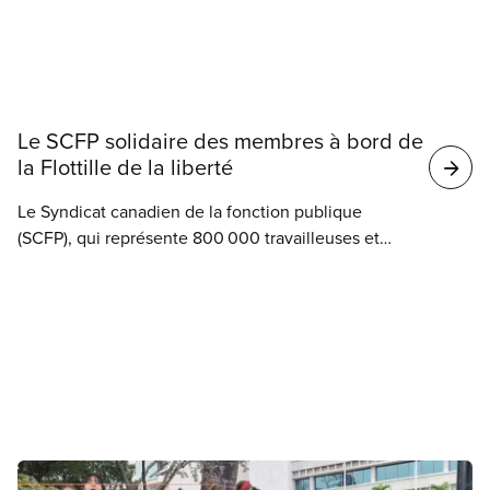
Nouvelles
Le SCFP solidaire des membres à bord de
la Flottille de la liberté
Le Syndicat canadien de la fonction publique
(SCFP), qui représente 800 000 travailleuses et
travailleurs d’un bout à l’autre du Canada, est
solidaire de ses membres Mskwaasin Agnew (SCFP
7797) et Sadie Mees (SCFP 2329), qui se trouvaient
à bord de la Flottille de la liberté et ont été
appréhendées cette semaine par les autorités
israéliennes.