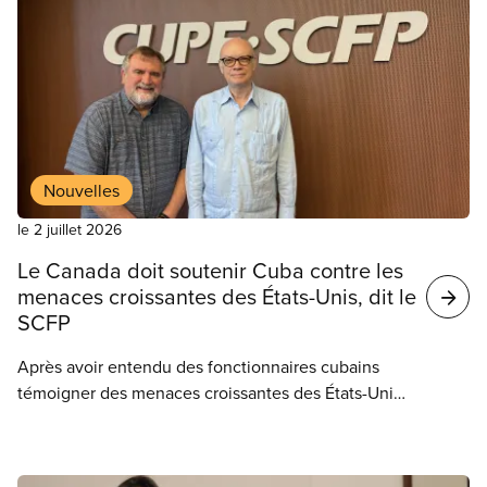
Résultats
de
votre
recherche
Nouvelles
le 2 juillet 2026
Le Canada doit soutenir Cuba contre les
menaces croissantes des États-Unis, dit le
SCFP
Après avoir entendu des fonctionnaires cubains
témoigner des menaces croissantes des États-Unis
et des répercussions persistantes des sanctions
américaines, le président national du SCFP, Mark
Hancock, réitère l’appel de notre syndicat : le