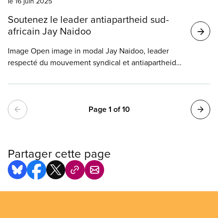
le 16 juin 2025
Soutenez le leader antiapartheid sud-
africain Jay Naidoo
Image Open image in modal Jay Naidoo, leader
respecté du mouvement syndical et antiapartheid,
a besoin de notre solidarité. Le Canada refuse de
lui délivrer un visa, même s’il possède avec sa
femme une maison au Québec, où habite
Pagination
également sa famille. Agissez et dites au premier
Page 1 of 10
ministre Mark Carney et aux député(e)s d’accorder
à Jay Naidoo un visa et la résidence permanente.
Partager cette page