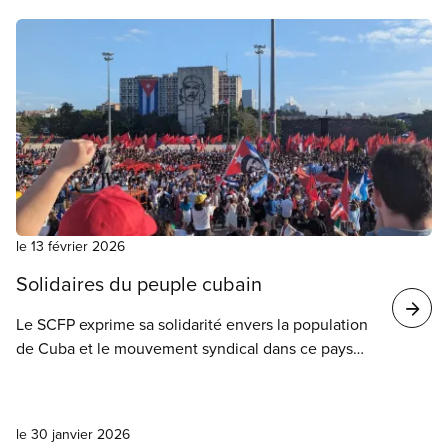
5575, dénonce ce resserrement de l’immigration,
une situation qui la contraint de quitter son emploi
et qui porte préjudice aux travailleuses et
travailleurs, de même qu’aux familles et aux
communautés.
le 13 février 2026
Solidaires du peuple cubain
​Le SCFP exprime sa solidarité envers la population
de Cuba et le mouvement syndical dans ce pays
qui, devant l’intensification des sanctions des États-
Unis, subit actuellement une grave pénurie de
Nouvelles
carburant. Nous appuyons la souveraineté du
le 30 janvier 2026
peuple cubain et son droit à l’autodétermination.