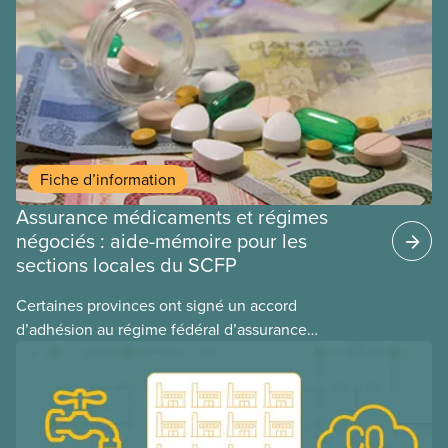
ces provinces s’interrogent sur l’incidence que ce
régime pourrait avoir sur leurs avantages
sociaux actuels.
Fiche d’information
Assurance médicaments et régimes
négociés : aide-mémoire pour les
sections locales du SCFP
Certaines provinces ont signé un accord
d’adhésion au régime fédéral d’assurance
médicaments. Les sections locales du SCFP dans
ces provinces s’interrogent sur l’incidence que ce
régime pourrait avoir sur leurs avantages
sociaux actuels.