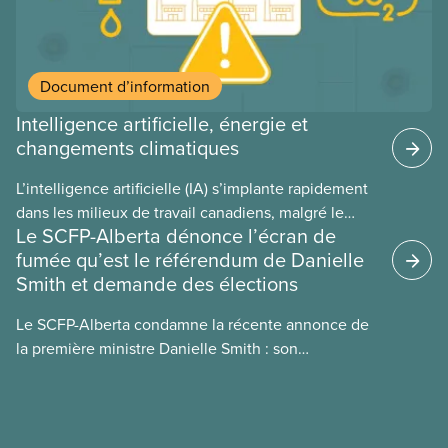
Document d’information
Intelligence artificielle, énergie et
changements climatiques
L’intelligence artificielle (IA) s’implante rapidement
dans les milieux de travail canadiens, malgré le
Le SCFP-Alberta dénonce l’écran de
manque de lois et de règlements pour l’encadrer et
fumée qu’est le référendum de Danielle
de tests menés en amont. Le présent document
Smith et demande des élections
d’information porte sur la consommation
énergétique de l’IA, ses conséquences
Le SCFP-Alberta condamne la récente annonce de
environnementales, le rôle du secteur privé dans
la première ministre Danielle Smith : son
l’intensification de ces conséquences et les
référendum anti-immigration pourrait rendre
mesures à adopter pour les prévenir.
l’exercice du vote plus difficile pour
les Albertain(e)s.