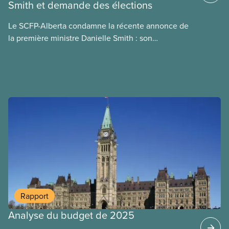
Smith et demande des élections
d’information porte sur la consommation
énergétique de l’IA, ses conséquences
Le SCFP-Alberta condamne la récente annonce de
environnementales, le rôle du secteur privé dans
la première ministre Danielle Smith : son
l’intensification de ces conséquences et les
référendum anti-immigration pourrait rendre
mesures à adopter pour les prévenir.
l’exercice du vote plus difficile pour
les Albertain(e)s.
Rapport
Analyse du budget de 2025