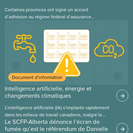
Certaines provinces ont signé un accord
d’adhésion au régime fédéral d’assurance
médicaments. Les sections locales du SCFP dans
ces provinces s’interrogent sur l’incidence que ce
régime pourrait avoir sur leurs avantages
sociaux actuels.
Document d’information
Intelligence artificielle, énergie et
changements climatiques
L’intelligence artificielle (IA) s’implante rapidement
dans les milieux de travail canadiens, malgré le
Le SCFP-Alberta dénonce l’écran de
manque de lois et de règlements pour l’encadrer et
fumée qu’est le référendum de Danielle
de tests menés en amont. Le présent document