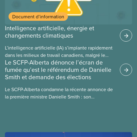
Document d’information
Intelligence artificielle, énergie et
changements climatiques
L’intelligence artificielle (IA) s’implante rapidement
dans les milieux de travail canadiens, malgré le
Le SCFP-Alberta dénonce l’écran de
manque de lois et de règlements pour l’encadrer et
fumée qu’est le référendum de Danielle
de tests menés en amont. Le présent document
Smith et demande des élections
d’information porte sur la consommation
énergétique de l’IA, ses conséquences
Le SCFP-Alberta condamne la récente annonce de
environnementales, le rôle du secteur privé dans
la première ministre Danielle Smith : son
l’intensification de ces conséquences et les
référendum anti-immigration pourrait rendre
mesures à adopter pour les prévenir.
l’exercice du vote plus difficile pour
les Albertain(e)s.