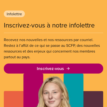
libéraux n’ont pas corrigé les lacunes de
l’assurance-emploi, du financement en santé, des
Infolettre
services d’apprentissage et de garde des jeunes
enfants et des soins de longue durée, mais ils ont
Inscrivez-vous à notre infolettre
trouvé le moyen d’offrir aux riches des allègements
fiscaux sur les jets privés et les logements
locatifs inoccupés.
Recevez nos nouvelles et nos ressources par courriel.
Restez à l’affût de ce qui se passe au SCFP, des nouvelles
ressources et des enjeux qui concernent nos membres
partout au pays.
Inscrivez-vous