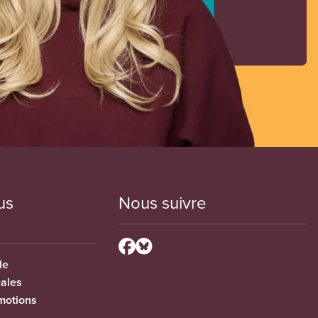
us
Nous suivre
le
cales
motions