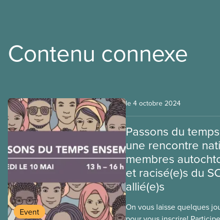
Contenu connexe
le 4 octobre 2024
Passons du temps
une rencontre nat
membres autochton
et racisé(e)s du S
allié(e)s
On vous laisse quelques jo
Event
pour vous inscrire! Particip