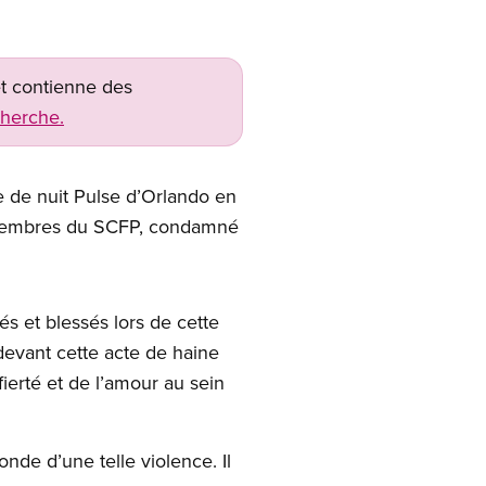
net contienne des
cherche.
e de nuit
Pulse
d’Orlando en
 membres du
SCFP
, condamné
 et blessés lors de cette
devant cette acte de haine
fierté et de l’amour au sein
nde d’une telle violence. Il