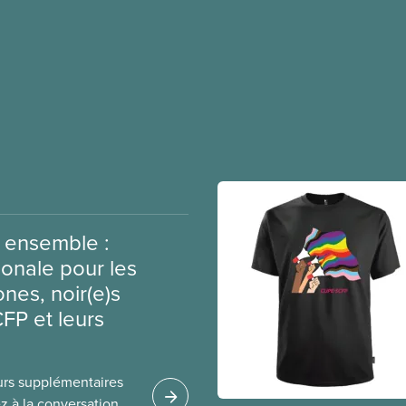
 ensemble :
ionale pour les
es, noir(e)s
CFP et leurs
urs supplémentaires
ez à la conversation