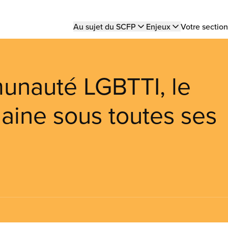
Main
Au sujet du SCFP
Enjeux
Votre section
navigation
munauté LGBTTI, le
ine sous toutes ses