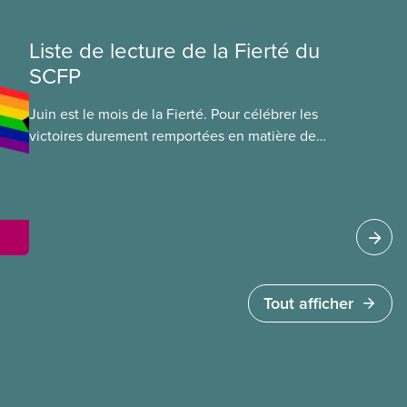
Liste de lecture de la Fierté du
SCFP
Juin est le mois de la Fierté. Pour célébrer les
victoires durement remportées en matière de
droits de la personne que représente la Fierté,
les membres du Comité national sur les
bibliothèques et du Comité national du triangle
rose ont produit une liste de lecture d’ouvrages
2ELGBTQI+ en français et en anglais, pour tous
les âges.
Tout afficher