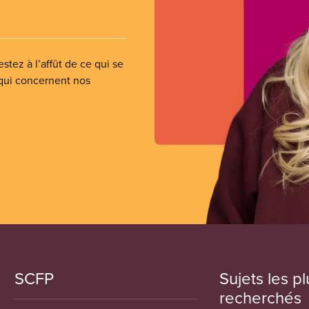
stez à l’affût de ce qui se
 qui concernent nos
SCFP
Sujets les pl
recherchés