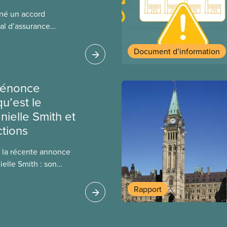
gné un accord
al d’assurance
 locales du SCFP dans
 sur l’incidence que
Document d’information
r leurs avantages
dénonce
u’est le
ielle Smith et
tions
 la récente annonce
ielle Smith : son
n pourrait rendre
cile pour
Rapport