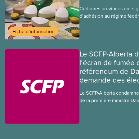
Certaines provinces ont si
d’adhésion au régime fédér
médicaments. Les sections
ces provinces s’interrogent
Fiche d’information
ce régime pourrait avoir su
sociaux actuels.
Le SCFP-Alberta 
l’écran de fumée q
référendum de Dan
demande des élec
Le SCFP-Alberta condamne
de la première ministre Dan
référendum anti-immigratio
l’exercice du vote plus diffi
les Albertain(e)s.