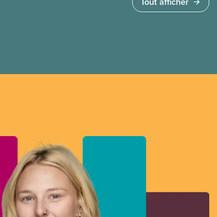
Tout afficher
corrigé les lacunes de l’assurance-emploi, du
financement en santé, des services
d’apprentissage et de garde des jeunes enfants
et des soins de longue durée, mais ils ont trouvé
le moyen d’offrir aux riches des allègements
fiscaux sur les jets privés et les logements
locatifs inoccupés.