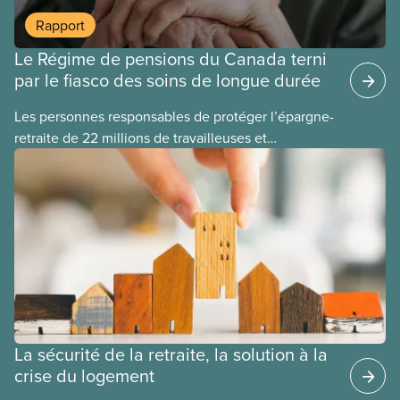
Rapport
Le Régime de pensions du Canada terni
par le fiasco des soins de longue durée
Les personnes responsables de protéger l’épargne-
retraite de 22 millions de travailleuses et
travailleurs canadien(ne)s ont perdu plus de 500
millions de dollars en investissant dans Orpea, la
plus grande société européenne de soins de
longue durée à but lucratif, qui a fait l’objet d’un
scandale, comme le révèle un rapport
publié aujourd’hui.
La sécurité de la retraite, la solution à la
crise du logement