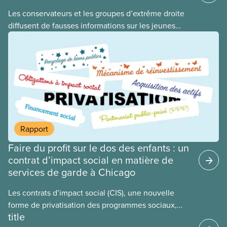
​Les conservateurs et les groupes d’extrême droite
diffusent de fausses informations sur les jeunes
2ELGBTQI+ dans l’espoir de semer la discorde dans
nos rangs. En ciblant les jeunes trans, ils cherchent
à détourner l’attention de leurs politiques
antiouvrières et alimentent la haine envers les
personnes vulnérables à des fins politiques. Les
gouvernements de droite sont gagnants lorsque la
division règne, lorsque les travailleuses et
travailleurs n’unissent pas leurs voix contre les
Rapport
coupes dans les services publics, la crise du coût
Faire du profit sur le dos des enfants : un
de la vie ou tout autre problème.
contrat d’impact social en matière de
services de garde à Chicago
Les contrats d’impact social (CIS), une nouvelle
forme de privatisation des programmes sociaux,
title
sont mis de l’avant dans de nombreux secteurs au