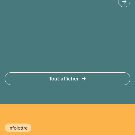
Canada. Cette étude de cas examine certains des
revers des CIS en utilisant l’exemple du programme
des centres parents-enfants de Chicago, le plus
imposant contrat d’impact social municipal
au monde.
Tout afficher
Infolettre