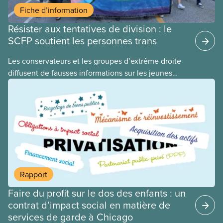
Fiche d’information
Résister aux tentatives de division : le
SCFP soutient les personnes trans
​Les conservateurs et les groupes d’extrême droite
diffusent de fausses informations sur les jeunes
2ELGBTQI+ dans l’espoir de semer la discorde dans
nos rangs. En ciblant les jeunes trans, ils cherchent
à détourner l’attention de leurs politiques
antiouvrières et alimentent la haine envers les
personnes vulnérables à des fins politiques. Les
gouvernements de droite sont gagnants lorsque la
division règne, lorsque les travailleuses et
travailleurs n’unissent pas leurs voix contre les
Rapport
coupes dans les services publics, la crise du coût
Faire du profit sur le dos des enfants : un
de la vie ou tout autre problème.
contrat d’impact social en matière de
services de garde à Chicago