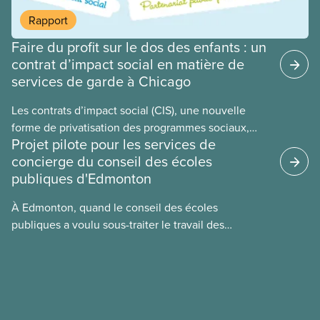
travailleurs n’unissent pas leurs voix contre les
Rapport
coupes dans les services publics, la crise du coût
Faire du profit sur le dos des enfants : un
de la vie ou tout autre problème.
contrat d’impact social en matière de
services de garde à Chicago
Les contrats d’impact social (CIS), une nouvelle
forme de privatisation des programmes sociaux,
Projet pilote pour les services de
sont mis de l’avant dans de nombreux secteurs au
concierge du conseil des écoles
Canada. Cette étude de cas examine certains des
publiques d'Edmonton
revers des CIS en utilisant l’exemple du programme
des centres parents-enfants de Chicago, le plus
À Edmonton, quand le conseil des écoles
imposant contrat d’impact social municipal
publiques a voulu sous-traiter le travail des
au monde.
concierges, la section locale 474 du SCFP a réussi
à convaincre ce dernier d’essayer plutôt un projet
pilote. Ce projet a démontré ce que les membres
du SCFP savaient déjà : les écoles qui étaient
entretenues par le personnel interne sont plus