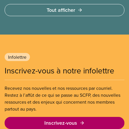
propres, plus sécuritaires et plus sûres que celles
Tout afficher
entretenues par les sous-traitants. Le Conseil
n’avait d’autre choix que d’être d’accord avec les
résultats : tout le travail de concierge a été repris
en régie.
Infolettre
Inscrivez-vous à notre infolettre
Recevez nos nouvelles et nos ressources par courriel.
Restez à l’affût de ce qui se passe au SCFP, des nouvelles
ressources et des enjeux qui concernent nos membres
partout au pays.
Inscrivez-vous