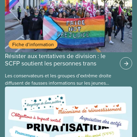
Fiche d’information
Résister aux tentatives de division : le
SCFP soutient les personnes trans
​Les conservateurs et les groupes d’extrême droite
diffusent de fausses informations sur les jeunes
2ELGBTQI+ dans l’espoir de semer la discorde dans
nos rangs. En ciblant les jeunes trans, ils cherchent
à détourner l’attention de leurs politiques
antiouvrières et alimentent la haine envers les
personnes vulnérables à des fins politiques. Les
gouvernements de droite sont gagnants lorsque la
division règne, lorsque les travailleuses et