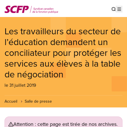
Aller
au
Show s
Op
contenu
principal
Les travailleurs du secteur de
l’éducation demandent un
conciliateur pour protéger les
services aux élèves à la table
de négociation
le 31 juillet 2019
Accueil
Salle de presse
Attention : cette page est tirée de nos archives.