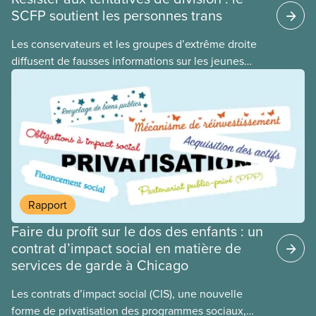
SCFP soutient les personnes trans
​Les conservateurs et les groupes d’extrême droite
diffusent de fausses informations sur les jeunes
2ELGBTQI+ dans l’espoir de semer la discorde dans
nos rangs. En ciblant les jeunes trans, ils cherchent
à détourner l’attention de leurs politiques
antiouvrières et alimentent la haine envers les
personnes vulnérables à des fins politiques. Les
gouvernements de droite sont gagnants lorsque la
division règne, lorsque les travailleuses et
travailleurs n’unissent pas leurs voix contre les
Rapport
coupes dans les services publics, la crise du coût
Faire du profit sur le dos des enfants : un
de la vie ou tout autre problème.
contrat d’impact social en matière de
services de garde à Chicago
Les contrats d’impact social (CIS), une nouvelle
forme de privatisation des programmes sociaux,