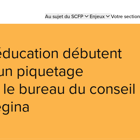
Main
Au sujet du SCFP
Enjeux
Votre section
navigation
'éducation débutent
 un piquetage
 le bureau du conseil
egina