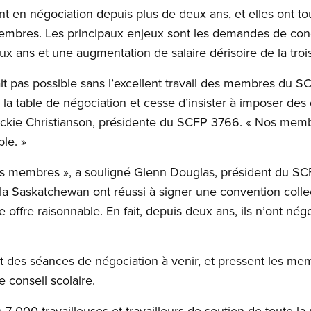
nt en négociation depuis plus de deux ans, et elles ont t
mbres. Les principaux enjeux sont les demandes de conc
ux ans et une augmentation de salaire dérisoire de la tro
it pas possible sans l’excellent travail des membres du SC
 la table de négociation et cesse d’insister à imposer des
ckie Christianson, présidente du SCFP 3766. « Nos membr
le. »
s membres », a souligné Glenn Douglas, président du SCF
e la Saskatchewan ont réussi à signer une convention coll
 offre raisonnable. En fait, depuis deux ans, ils n’ont né
t des séances de négociation à venir, et pressent les me
e conseil scolaire.
 000 travailleuses et travailleurs de soutien de toute la 