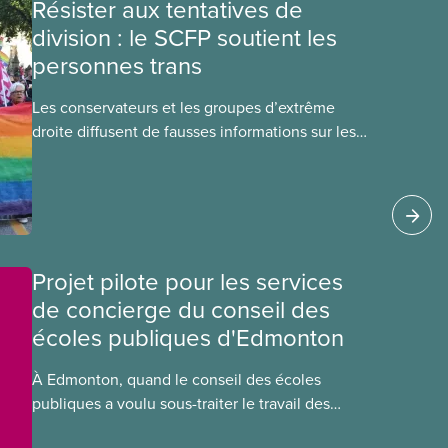
Résister aux tentatives de
division : le SCFP soutient les
personnes trans
​Les conservateurs et les groupes d’extrême
droite diffusent de fausses informations sur les
jeunes 2ELGBTQI+ dans l’espoir de semer la
discorde dans nos rangs. En ciblant les jeunes
trans, ils cherchent à détourner l’attention de
leurs politiques antiouvrières et alimentent la
haine envers les personnes vulnérables à des
fins politiques. Les gouvernements de droite sont
Projet pilote pour les services
gagnants lorsque la division règne, lorsque les
de concierge du conseil des
travailleuses et travailleurs n’unissent pas leurs
écoles publiques d'Edmonton
voix contre les coupes dans les services publics,
la crise du coût de la vie ou tout autre problème.
À Edmonton, quand le conseil des écoles
publiques a voulu sous-traiter le travail des
concierges, la section locale 474 du SCFP a