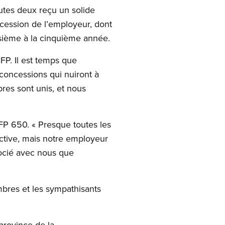
outes deux reçu un solide
ession de l’employeur, dont
isième à la cinquième année.
FP. Il est temps que
 concessions qui nuiront à
es sont unis, et nous
P 650. « Presque toutes les
ective, mais notre employeur
gocié avec nous que
mbres et les sympathisants
province de la