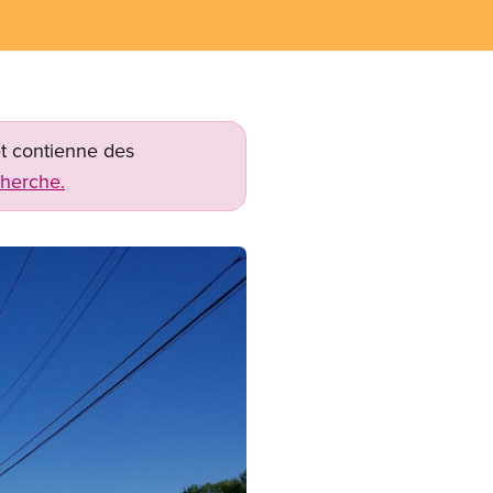
net contienne des
cherche.