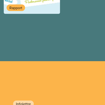
sont mis de l’avant dans d
au Canada. Cette étude de 
Rapport
des revers des CIS en utili
programme des centres par
Chicago, le plus imposant c
municipal au monde.
Infolettre