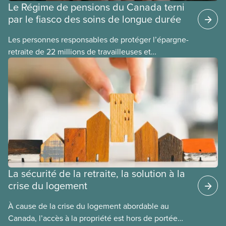
Le Régime de pensions du Canada terni
par le fiasco des soins de longue durée
Les personnes responsables de protéger l’épargne-
retraite de 22 millions de travailleuses et
travailleurs canadien(ne)s ont perdu plus de 500
millions de dollars en investissant dans Orpea, la
plus grande société européenne de soins de
longue durée à but lucratif, qui a fait l’objet d’un
scandale, comme le révèle un rapport
publié aujourd’hui.
La sécurité de la retraite, la solution à la
crise du logement
À cause de la crise du logement abordable au
Canada, l’accès à la propriété est hors de portée