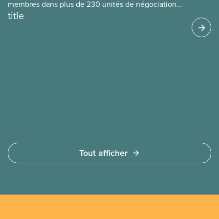
membres dans plus de 230 unités de négociation
title
dans le secteur de l’éducation postsecondaire. Ces
membres travaillent dans les universités, les
collèges et les associations étudiantes.
Tout afficher