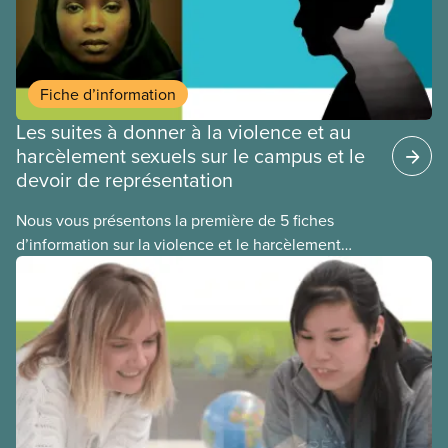
Fiche d’information
Les suites à donner à la violence et au
harcèlement sexuels sur le campus et le
devoir de représentation
Nous vous présentons la première de 5 fiches
d’information sur la violence et le harcèlement
sexuels dans les établissements d’enseignement
postsecondaire et sur les mesures que votre
syndicat peut prendre pour y remédier. Cette fiche
présente de multiples options pour faire un
signalement ou porter plainte suite à un épisode de
violence ou de harcèlement à caractère sexuel sur
le campus.