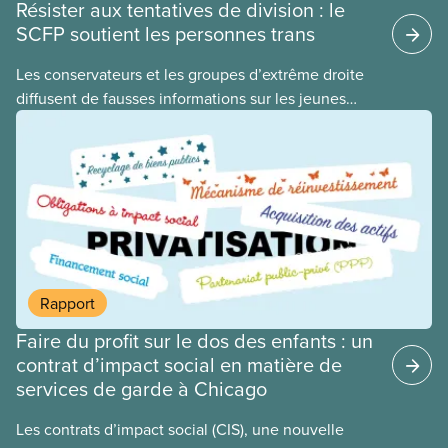
Résister aux tentatives de division : le
SCFP soutient les personnes trans
​Les conservateurs et les groupes d’extrême droite
diffusent de fausses informations sur les jeunes
2ELGBTQI+ dans l’espoir de semer la discorde dans
nos rangs. En ciblant les jeunes trans, ils cherchent
à détourner l’attention de leurs politiques
antiouvrières et alimentent la haine envers les
personnes vulnérables à des fins politiques. Les
gouvernements de droite sont gagnants lorsque la
division règne, lorsque les travailleuses et
travailleurs n’unissent pas leurs voix contre les
Rapport
coupes dans les services publics, la crise du coût
Faire du profit sur le dos des enfants : un
de la vie ou tout autre problème.
contrat d’impact social en matière de
services de garde à Chicago
Les contrats d’impact social (CIS), une nouvelle