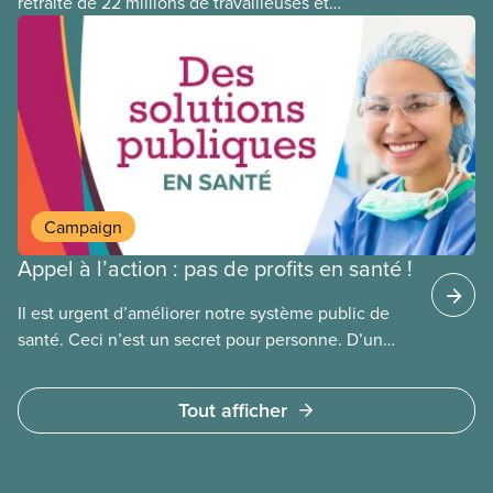
retraite de 22 millions de travailleuses et
travailleurs canadien(ne)s ont perdu plus de 500
millions de dollars en investissant dans Orpea, la
plus grande société européenne de soins de
longue durée à but lucratif, qui a fait l’objet d’un
scandale, comme le révèle un rapport
publié aujourd’hui.
Campaign
Appel à l’action : pas de profits en santé !
Il est urgent d’améliorer notre système public de
santé. Ceci n’est un secret pour personne. D’un
côté, la population doit composer avec la fermeture
de salles d’urgence, de longues attente pour des
Tout afficher
interventions chirurgicales et une pénurie
de médecins.