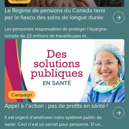
Le Régime de pensions du Canada terni
par le fiasco des soins de longue durée
Les personnes responsables de protéger l’épargne-
retraite de 22 millions de travailleuses et
travailleurs canadien(ne)s ont perdu plus de 500
millions de dollars en investissant dans Orpea, la
plus grande société européenne de soins de
longue durée à but lucratif, qui a fait l’objet d’un
scandale, comme le révèle un rapport
publié aujourd’hui.
Campaign
Appel à l’action : pas de profits en santé !
Il est urgent d’améliorer notre système public de
santé. Ceci n’est un secret pour personne. D’un