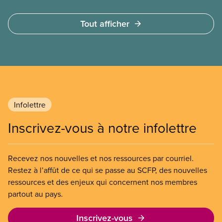
côté, la population doit composer avec la fermeture
de salles d’urgence, de longues attente pour des
Tout afficher
interventions chirurgicales et une pénurie
de médecins.
Infolettre
Inscrivez-vous à notre infolettre
Recevez nos nouvelles et nos ressources par courriel.
Restez à l’affût de ce qui se passe au SCFP, des nouvelles
ressources et des enjeux qui concernent nos membres
partout au pays.
Inscrivez-vous