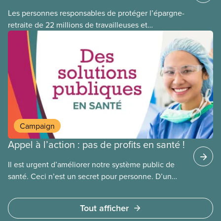
Les personnes responsables de protéger l’épargne-
retraite de 22 millions de travailleuses et
travailleurs canadien(ne)s ont perdu plus de 500
millions de dollars en investissant dans Orpea, la
plus grande société européenne de soins de
longue durée à but lucratif, qui a fait l’objet d’un
scandale, comme le révèle un rapport
publié aujourd’hui.
Campaign
Appel à l’action : pas de profits en santé !
Il est urgent d’améliorer notre système public de
santé. Ceci n’est un secret pour personne. D’un
côté, la population doit composer avec la fermeture
de salles d’urgence, de longues attente pour des
Tout afficher
interventions chirurgicales et une pénurie