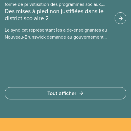
forme de privatisation des programmes sociaux,
Des mises à pied non justifiées dans le
sont mis de l’avant dans de nombreux secteurs au
district scolaire 2
Canada. Cette étude de cas examine certains des
revers des CIS en utilisant l’exemple du programme
Le syndicat représentant les aide-enseignantes au
des centres parents-enfants de Chicago, le plus
Nouveau-Brunswick demande au gouvernement
imposant contrat d’impact social municipal
d’arrêter de mettre ces employées à pied à tous
au monde.
les printemps.
Tout afficher