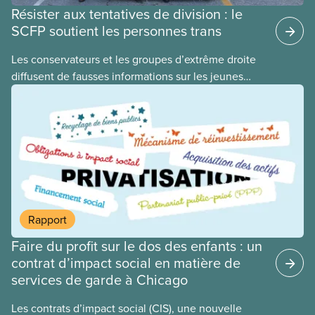
Résister aux tentatives de division : le
SCFP soutient les personnes trans
​Les conservateurs et les groupes d’extrême droite
diffusent de fausses informations sur les jeunes
2ELGBTQI+ dans l’espoir de semer la discorde dans
nos rangs. En ciblant les jeunes trans, ils cherchent
à détourner l’attention de leurs politiques
antiouvrières et alimentent la haine envers les
personnes vulnérables à des fins politiques. Les
gouvernements de droite sont gagnants lorsque la
division règne, lorsque les travailleuses et
travailleurs n’unissent pas leurs voix contre les
Rapport
coupes dans les services publics, la crise du coût
Faire du profit sur le dos des enfants : un
de la vie ou tout autre problème.
contrat d’impact social en matière de
services de garde à Chicago
Les contrats d’impact social (CIS), une nouvelle