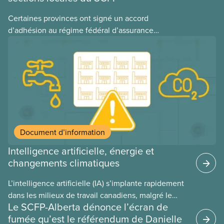
Certaines provinces ont signé un accord
d’adhésion au régime fédéral d’assurance
médicaments. Les sections locales du SCFP dans
ces provinces s’interrogent sur l’incidence que ce
régime pourrait avoir sur leurs avantages
sociaux actuels.
Document d’information
Intelligence artificielle, énergie et
changements climatiques
L’intelligence artificielle (IA) s’implante rapidement
dans les milieux de travail canadiens, malgré le
Le SCFP-Alberta dénonce l’écran de
manque de lois et de règlements pour l’encadrer et
fumée qu’est le référendum de Danielle
de tests menés en amont. Le présent document