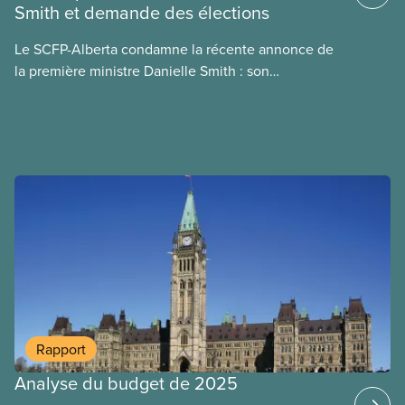
Smith et demande des élections
d’information porte sur la consommation
énergétique de l’IA, ses conséquences
Le SCFP-Alberta condamne la récente annonce de
environnementales, le rôle du secteur privé dans
la première ministre Danielle Smith : son
l’intensification de ces conséquences et les
référendum anti-immigration pourrait rendre
mesures à adopter pour les prévenir.
l’exercice du vote plus difficile pour
les Albertain(e)s.
Rapport
Analyse du budget de 2025