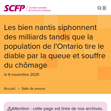
Aller
au
Show s
Op
contenu
principal
Les bien nantis siphonnent
des milliards tandis que la
population de l’Ontario tire le
diable par la queue et souffre
du chômage
le 6 novembre 2025
Accueil
Salle de presse
Attention : cette page est tirée de nos archives.