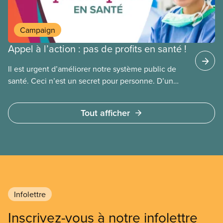
Campaign
Appel à l’action : pas de profits en santé !
Il est urgent d’améliorer notre système public de
santé. Ceci n’est un secret pour personne. D’un
côté, la population doit composer avec la fermeture
de salles d’urgence, de longues attente pour des
Tout afficher
interventions chirurgicales et une pénurie
de médecins.
Infolettre
Inscrivez-vous à notre infolettre