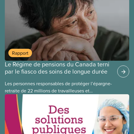
lucratives. Ce nouveau document d’information
explique les échecs de la privatisation de réseaux
de transport en commun et les problèmes
fondamentaux des PPP, quel que soit le projet.
Rapport
Le Régime de pensions du Canada terni
par le fiasco des soins de longue durée
Les personnes responsables de protéger l’épargne-
retraite de 22 millions de travailleuses et
travailleurs canadien(ne)s ont perdu plus de 500
millions de dollars en investissant dans Orpea, la
plus grande société européenne de soins de
longue durée à but lucratif, qui a fait l’objet d’un
scandale, comme le révèle un rapport
publié aujourd’hui.