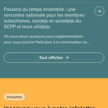
Passons du temps ensemble : une
rencontre nationale pour les membres
autochtones, noir(e)s et racisé(e)s du
SCFP et leurs allié(e)s
On vous laisse quelques jours supplémentaires
pour vous inscrire! Participez à la conversation du
SCFP pour faire avancer le mouvement antiraciste.
Inscrivez-vous avant le 27 avril à cette importante
Tout afficher
rencontre virtuelle.
Infolettre