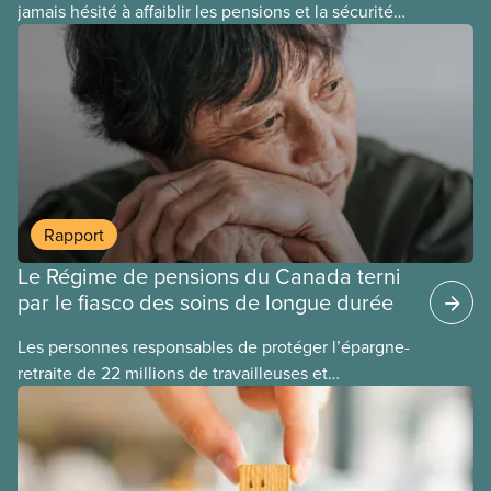
jamais hésité à affaiblir les pensions et la sécurité
de la retraite des Canadien(ne)s. Chaque fois que
les conservateurs prennent le pouvoir, ils mettent
en péril nos pensions, et il faut des années pour
réparer leurs erreurs.
Rapport
Le Régime de pensions du Canada terni
par le fiasco des soins de longue durée
Les personnes responsables de protéger l’épargne-
retraite de 22 millions de travailleuses et
travailleurs canadien(ne)s ont perdu plus de 500
millions de dollars en investissant dans Orpea, la
plus grande société européenne de soins de
longue durée à but lucratif, qui a fait l’objet d’un