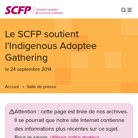
Aller
au
Show s
Op
contenu
principal
Le SCFP soutient
l’Indigenous Adoptee
Gathering
le 24 septembre 2014
Accueil
Salle de presse
Attention : cette page est tirée de nos archives.
Il se pourrait que notre site Internet contienne
des informations plus récentes sur ce sujet.
Pour le savoir,
utilisez notre moteur