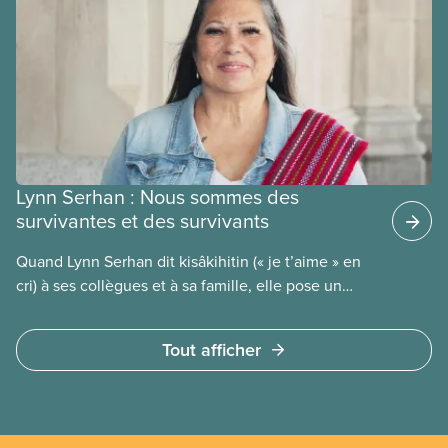
belles dents. Découvrez son parcours dans cet
article de notre série de portraits des membres du
Comité national pour la justice raciale et du Conseil
national des Autochtones.
Lynn Serhan : Nous sommes des
survivantes et des survivants
Quand Lynn Serhan dit kisâkihitin (« je t’aime » en
cri) à ses collègues et à sa famille, elle pose un
geste d’espoir et de résistance. Découvrez son
parcours dans cet article de notre série de portraits
Tout afficher
des membres du Comité national pour la justice
raciale et du Conseil national des Autochtones.