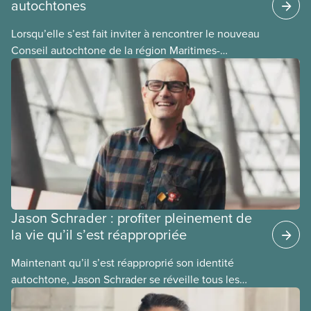
autochtones
Lorsqu’elle s’est fait inviter à rencontrer le nouveau
Conseil autochtone de la région Maritimes-
Atlantique du SCFP (CAMAS) en 2021, Mary Guptill
a d’abord hésité. Mais elle a finalement accepté
l’invitation. Découvrez son parcours dans cet article
de notre série de portraits des membres du Comité
national pour la justice raciale et du Conseil
national des Autochtones.
Jason Schrader : profiter pleinement de
la vie qu’il s’est réappropriée
Maintenant qu’il s’est réapproprié son identité
autochtone, Jason Schrader se réveille tous les
jours dans la bonne humeur et mord dans la vie à