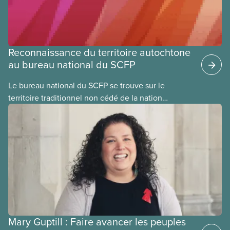
Reconnaissance du territoire autochtone
au bureau national du SCFP
Le bureau national du SCFP se trouve sur le
territoire traditionnel non cédé de la nation
algonquine Anishnabe. Le peuple algonquin habite
cette terre
Mary Guptill : Faire avancer les peuples