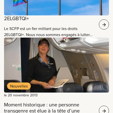
2ELGBTQI+
Le SCFP est un fier militant pour les droits
2ELGBTQI+. Nous nous sommes engagés à lutter
contre la discrimination et la haine au sein du
milieu de travail et dans les communautés. Grâce
au travail du Comité national du triangle rose et de
notre coalition de partenaires, nous avons aidé à
faire progresser la situation pour la population
2ELGBTQI+ canadienne et internationale. Tous les
jours, nous travaillons à assurer un environnement
sans discrimination ni harcèlement pour nos
Nouvelles
membres 2ELGBTQI+.
le 20 novembre 2013
Moment historique : une personne
transgenre est élue à la tête d’une