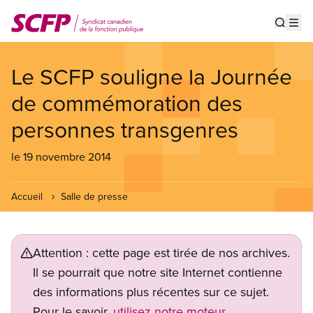
Aller
au
Show s
Op
contenu
principal
Le SCFP souligne la Journée
de commémoration des
personnes transgenres
le 19 novembre 2014
Accueil
Salle de presse
Attention : cette page est tirée de nos archives.
Il se pourrait que notre site Internet contienne
des informations plus récentes sur ce sujet.
Pour le savoir,
utilisez notre moteur