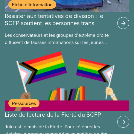
Fiche d’information
Résister aux tentatives de division : le
SCFP soutient les personnes trans
​Les conservateurs et les groupes d’extrême droite
diffusent de fausses informations sur les jeunes
2ELGBTQI+ dans l’espoir de semer la discorde dans
nos rangs. En ciblant les jeunes trans, ils cherchent
à détourner l’attention de leurs politiques
antiouvrières et alimentent la haine envers les
personnes vulnérables à des fins politiques. Les
gouvernements de droite sont gagnants lorsque la
division règne, lorsque les travailleuses et
travailleurs n’unissent pas leurs voix contre les
Ressources
coupes dans les services publics, la crise du coût
Liste de lecture de la Fierté du SCFP
de la vie ou tout autre problème.
Juin est le mois de la Fierté. Pour célébrer les
victoires durement remportées en matière de droits