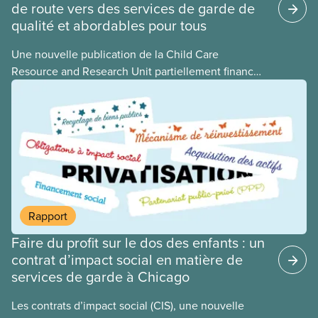
de route vers des services de garde de
qualité et abordables pour tous
Une nouvelle publication de la Child Care
Resource and Research Unit partiellement financée
par le SCFP national présente aux gouvernements
les choses à faire et à éviter dans l’élaboration d’un
programme universel de garderies. L’équipe de
recherche, s’appuyant sur des études antérieures
tant au pays qu’à l’étranger, a conclu que la
meilleure façon pour le Canada de bâtir un système
d’apprentissage et de garde des jeunes enfants
abordable, accessible, inclusif, flexible, équitable et
Rapport
de qualité consiste à en confier la propriété, la
Faire du profit sur le dos des enfants : un
gestion et le financement à l’État.
contrat d’impact social en matière de
services de garde à Chicago
Les contrats d’impact social (CIS), une nouvelle