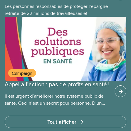
Les personnes responsables de protéger l’épargne-
retraite de 22 millions de travailleuses et
travailleurs canadien(ne)s ont perdu plus de 500
millions de dollars en investissant dans Orpea, la
plus grande société européenne de soins de
longue durée à but lucratif, qui a fait l’objet d’un
scandale, comme le révèle un rapport
publié aujourd’hui.
Campaign
Appel à l’action : pas de profits en santé !
Il est urgent d’améliorer notre système public de
santé. Ceci n’est un secret pour personne. D’un
côté, la population doit composer avec la fermeture
de salles d’urgence, de longues attente pour des
Tout afficher
interventions chirurgicales et une pénurie
de médecins.