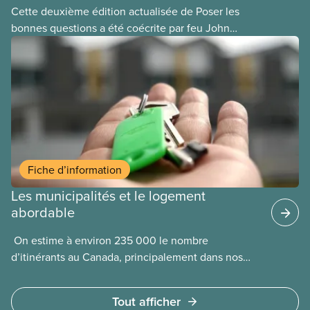
Cette deuxième édition actualisée de Poser les
bonnes questions a été coécrite par feu John
Loxley et son fils, le chercheur Salim Loxley. À la
lumière des données et les expériences les plus
récentes au Canada et dans le monde entier, ce
guide examine avec un œil critique les arguments
en faveur et à l’encontre du recours aux
partenariats public-privé (PPP) pour les
infrastructures municipales. Ce texte en ligne est
une adaptation de la version imprimée du guide.
Fiche d’information
Les municipalités et le logement
abordable
​ On estime à environ 235 000 le nombre
d’itinérants au Canada, principalement dans nos
municipalités. La Société canadienne
d’hypothèques et de logement (SCHL) estime
Tout afficher
qu’un nombre beaucoup plus élevé, soit 1,7 million