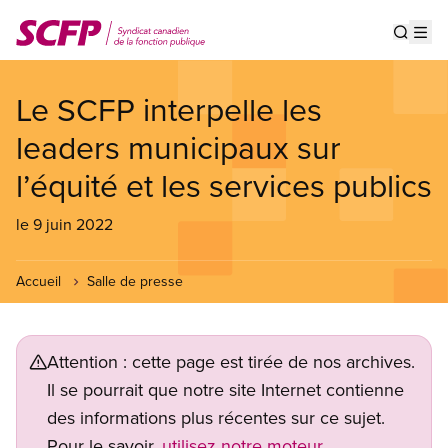
Aller
au
Show s
Op
contenu
principal
Le SCFP interpelle les
leaders municipaux sur
l’équité et les services publics
le 9 juin 2022
Accueil
Salle de presse
Attention : cette page est tirée de nos archives.
Il se pourrait que notre site Internet contienne
des informations plus récentes sur ce sujet.
Pour le savoir,
utilisez notre moteur