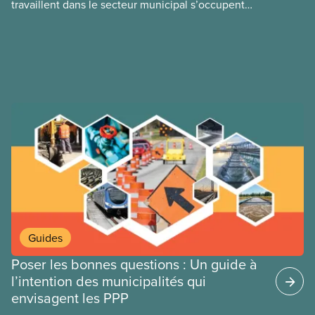
travaillent dans le secteur municipal s’occupent
convention collective du SCFP 500 afin de réduire
notamment des services d’eau potable et des eaux
les salaires des employés municipaux. Regardez la
usées, des routes
vidéo du SCFP « Un accord est un accord » pour
découvrir comment les membres ont forcé la ville à
faire marche arrière.
Guides
Poser les bonnes questions : Un guide à
l’intention des municipalités qui
envisagent les PPP