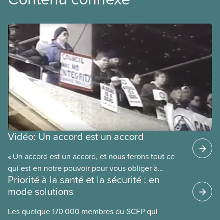
Vidéo: Un accord est un accord
« Un accord est un accord, et nous ferons tout ce
qui est en notre pouvoir pour vous obliger à
Priorité à la santé et la sécurité : en
respecter cet accord. » C’est la promesse faite par
mode solutions
le futur président national du SCFP, Paul Moist, au
conseil municipal de Winnipeg en 1996, lorsque le
Les quelque 170 000 membres du SCFP qui
conseil a annoncé son intention d’ouvrir la