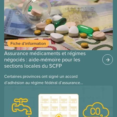
ces provinces s’interrogent sur l’incidence que ce
régime pourrait avoir sur leurs avantages
sociaux actuels.
Fiche d’information
Assurance médicaments et régimes
négociés : aide-mémoire pour les
sections locales du SCFP
Certaines provinces ont signé un accord
d’adhésion au régime fédéral d’assurance
médicaments. Les sections locales du SCFP dans
ces provinces s’interrogent sur l’incidence que ce
régime pourrait avoir sur leurs avantages
sociaux actuels.