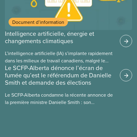
Document d’information
Intelligence artificielle, énergie et
changements climatiques
L’intelligence artificielle (IA) s’implante rapidement
dans les milieux de travail canadiens, malgré le
Le SCFP-Alberta dénonce l’écran de
manque de lois et de règlements pour l’encadrer et
fumée qu’est le référendum de Danielle
de tests menés en amont. Le présent document
Smith et demande des élections
d’information porte sur la consommation
énergétique de l’IA, ses conséquences
Le SCFP-Alberta condamne la récente annonce de
environnementales, le rôle du secteur privé dans
la première ministre Danielle Smith : son
l’intensification de ces conséquences et les
référendum anti-immigration pourrait rendre
mesures à adopter pour les prévenir.
l’exercice du vote plus difficile pour
les Albertain(e)s.