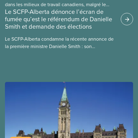
dans les milieux de travail canadiens, malgré le
Le SCFP-Alberta dénonce l’écran de
manque de lois et de règlements pour l’encadrer et
fumée qu’est le référendum de Danielle
de tests menés en amont. Le présent document
Smith et demande des élections
d’information porte sur la consommation
énergétique de l’IA, ses conséquences
Le SCFP-Alberta condamne la récente annonce de
environnementales, le rôle du secteur privé dans
la première ministre Danielle Smith : son
l’intensification de ces conséquences et les
référendum anti-immigration pourrait rendre
mesures à adopter pour les prévenir.
l’exercice du vote plus difficile pour
les Albertain(e)s.