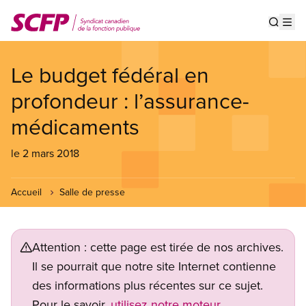
Aller
au
Show s
Op
contenu
principal
Le budget fédéral en
profondeur : l’assurance-
médicaments
le 2 mars 2018
Accueil
Salle de presse
Attention : cette page est tirée de nos archives.
Il se pourrait que notre site Internet contienne
des informations plus récentes sur ce sujet.
Pour le savoir,
utilisez notre moteur