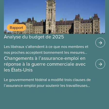
Rapport
Analyse du budget de 2025
Les libéraux s’attendent à ce que nos membres et
Fiche d’information
nos proches acceptent bonnement les mesures
Changements à l’assurance-emploi en
d’austérité alors que les riches et les grandes
réponse à la guerre commerciale avec
sociétés récoltent les faveurs des libéraux. Ce
les États-Unis
budget entraînera la perte de 40 000 emplois dans
la fonction publique au cours des quatre
Le gouvernement fédéral a modifié trois clauses de
prochaines années. Faute du renouvellement de
l’assurance-emploi pour soutenir les travailleuses
fonds essentiels, le personnel du secteur des soins
et les travailleurs en ces temps de guerre
continuera d’être surchargé et sous-payé. Les
commerciale. Il n’y aura plus de période d’attente
libéraux n’ont pas corrigé les lacunes de
d’une semaine avant de recevoir des prestations,
l’assurance-emploi, du financement en santé, des
les paies de vacances et les indemnités de départ