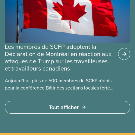
Les membres du SCFP adoptent la
Déclaration de Montréal en réaction aux
attaques de Trump sur les travailleuses
et travailleurs canadiens
Aujourd’hui, plus de 500 membres du SCFP réunis
pour la conférence Bâtir des sections locales fortes
ont adopté la Déclaration de Montréal qui reconnaît
la contribution essentielle du mouvement syndical
Tout afficher
à la mise en œuvre de programmes qui nous
distinguent comme Canadiennes et Canadiens :
l’assurance maladie, le système d’éducation public
et tant d’autres services publics. La déclaration du