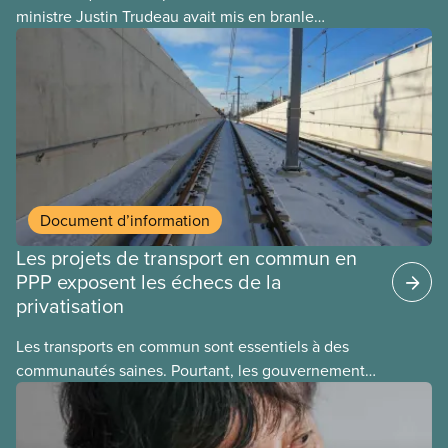
ministre Justin Trudeau avait mis en branle
plusieurs projets de privatisation, dans l’espoir que
son successeur les mènerait à terme. Voici
quelques exemples :
Document d’information
Les projets de transport en commun en
PPP exposent les échecs de la
privatisation
Les transports en commun sont essentiels à des
communautés saines. Pourtant, les gouvernements
laissent des entreprises les exploiter à des fins
lucratives. Ce nouveau document d’information
explique les échecs de la privatisation de réseaux