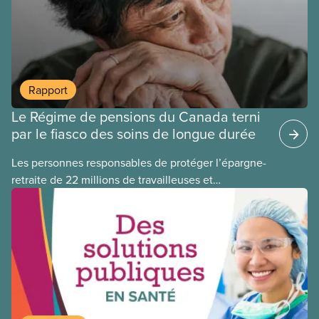
de transport en commun et les problèmes
fondamentaux des PPP, quel que soit le projet.
Rapport
Le Régime de pensions du Canada terni
par le fiasco des soins de longue durée
Les personnes responsables de protéger l’épargne-
retraite de 22 millions de travailleuses et
travailleurs canadien(ne)s ont perdu plus de 500
millions de dollars en investissant dans Orpea, la
plus grande société européenne de soins de
longue durée à but lucratif, qui a fait l’objet d’un
scandale, comme le révèle un rapport
publié aujourd’hui.