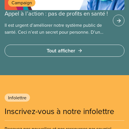
Campaign
Appel à l’action : pas de profits en santé !
Il est urgent d’améliorer notre système public de
santé. Ceci n’est un secret pour personne. D’un
côté, la population doit composer avec la fermeture
de salles d’urgence, de longues attente pour des
Tout afficher
interventions chirurgicales et une pénurie
de médecins.
Infolettre
Inscrivez-vous à notre infolettre
Recevez nos nouvelles et nos ressources par courriel.