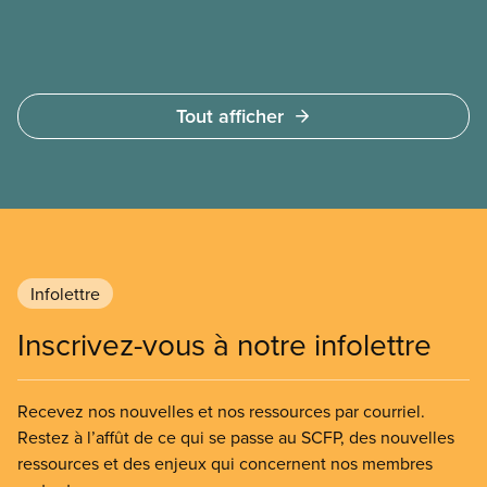
pilote. Ce projet a démontré ce que les membres
du SCFP savaient déjà : les écoles qui étaient
entretenues par le personnel interne sont plus
propres, plus sécuritaires et plus sûres que celles
Tout afficher
entretenues par les sous-traitants. Le Conseil
n’avait d’autre choix que d’être d’accord avec les
résultats : tout le travail de concierge a été repris
en régie.
Infolettre
Inscrivez-vous à notre infolettre
Recevez nos nouvelles et nos ressources par courriel.
Restez à l’affût de ce qui se passe au SCFP, des nouvelles
ressources et des enjeux qui concernent nos membres