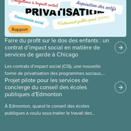
personnes vulnérables à des fins politiques. Les
gouvernements de droite sont gagnants lorsque la
division règne, lorsque les travailleuses et
travailleurs n’unissent pas leurs voix contre les
Rapport
coupes dans les services publics, la crise du coût
Faire du profit sur le dos des enfants : un
de la vie ou tout autre problème.
contrat d’impact social en matière de
services de garde à Chicago
Les contrats d’impact social (CIS), une nouvelle
forme de privatisation des programmes sociaux,
Projet pilote pour les services de
sont mis de l’avant dans de nombreux secteurs au
concierge du conseil des écoles
Canada. Cette étude de cas examine certains des
publiques d'Edmonton
revers des CIS en utilisant l’exemple du programme
des centres parents-enfants de Chicago, le plus
À Edmonton, quand le conseil des écoles
imposant contrat d’impact social municipal
publiques a voulu sous-traiter le travail des
au monde.
concierges, la section locale 474 du SCFP a réussi
à convaincre ce dernier d’essayer plutôt un projet